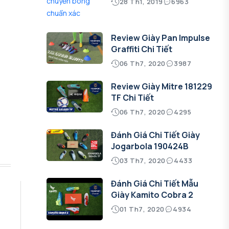
28 Th1, 2019
6963
Review Giày Pan Impulse
Graffiti Chi Tiết
06 Th7, 2020
3987
Review Giày Mitre 181229
TF Chi Tiết
06 Th7, 2020
4295
Đánh Giá Chi Tiết Giày
Jogarbola 190424B
03 Th7, 2020
4433
Đánh Giá Chi Tiết Mẫu
Giày Kamito Cobra 2
01 Th7, 2020
4934