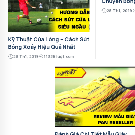
Chuyền Bón
28 Th1, 2019
Kỹ Thuật Cứa Lòng – Cách Sút
Bóng Xoáy Hiệu Quả Nhất
28 Th1, 2019
11336 lượt xem
Đánh Giá Chi Tiết Mẫu Giày