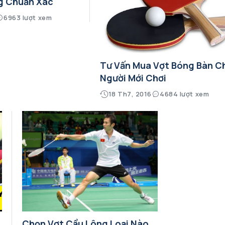
g Chuẩn Xác
6963 lượt xem
Tư Vấn Mua Vợt Bóng Bàn C
Người Mới Chơi
18 Th7, 2016
4684 lượt xem
Chọn Vợt Cầu Lông Loại Nào