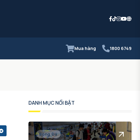
Mua hàng
1800 6749
DANH MỤC NỔI BẬT
Bóng Đá