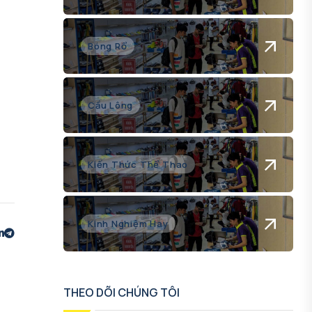
Bóng Rổ
Cầu Lông
Kiến Thức Thể Thao
Kinh Nghiệm Hay
THEO DÕI CHÚNG TÔI