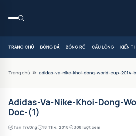
TRANG CHỦ
BÓNG ĐÁ
BÓNG RỔ
CẦU LÔNG
KIẾN T
Trang chủ
adidas-va-nike-khoi-dong-world-cup-2014-b
Adidas-Va-Nike-Khoi-Dong-Wo
Doc-(1)
Tân Trương
18 Th4, 2018
308 lượt xem