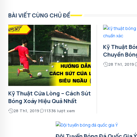
BÀI VIẾT CÙNG CHỦ ĐỀ
Kỹ Thuật Bó
Chuyền Bón
28 Th1, 2019
Kỹ Thuật Cứa Lòng – Cách Sút
Bóng Xoáy Hiệu Quả Nhất
28 Th1, 2019
11336 lượt xem
Đội Tuyển Bóng Đá Quốc Gia 