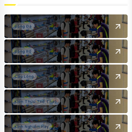
Bóng Đá
Bóng Rổ
Cầu Lông
Kiến Thức Thể Thao
Kinh Nghiệm Hay