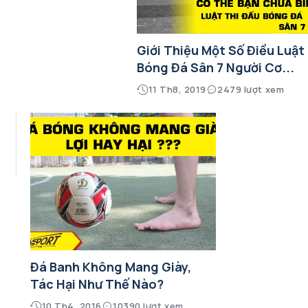
Giới Thiệu Một Số Điều Luật
Bóng Đá Sân 7 Người Cơ...
11 Th8, 2019
2479 lượt xem
Ý
Đá Banh Không Mang Giày,
Tác Hại Như Thế Nào?
10 Th4, 2016
10390 lượt xem