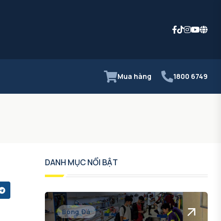
Mua hàng
1800 6749
DANH MỤC NỔI BẬT
Bóng Đá