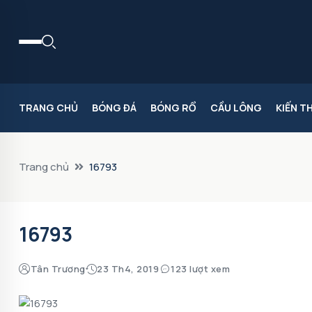
TRANG CHỦ
BÓNG ĐÁ
BÓNG RỔ
CẦU LÔNG
KIẾN T
Trang chủ
16793
16793
Tân Trương
23 Th4, 2019
123 lượt xem