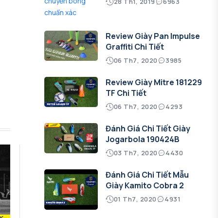
28 Th1, 2019
6963
Review Giày Pan Impulse
Graffiti Chi Tiết
06 Th7, 2020
3985
Review Giày Mitre 181229
TF Chi Tiết
06 Th7, 2020
4293
Đánh Giá Chi Tiết Giày
Jogarbola 190424B
03 Th7, 2020
4430
Đánh Giá Chi Tiết Mẫu
Giày Kamito Cobra 2
01 Th7, 2020
4931