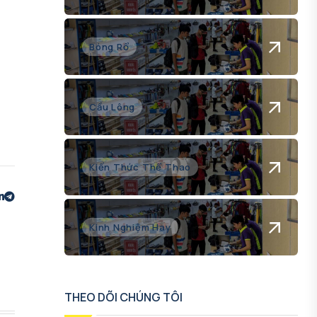
Bóng Rổ
Cầu Lông
Kiến Thức Thể Thao
Kinh Nghiệm Hay
THEO DÕI CHÚNG TÔI