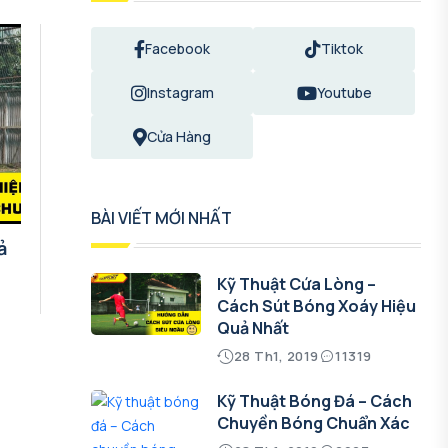
Facebook
Tiktok
Instagram
Youtube
Cửa Hàng
BÀI VIẾT MỚI NHẤT
ả
Kỹ Thuật Cứa Lòng –
Cách Sút Bóng Xoáy Hiệu
Quả Nhất
28 Th1, 2019
11319
Kỹ Thuật Bóng Đá – Cách
Chuyền Bóng Chuẩn Xác