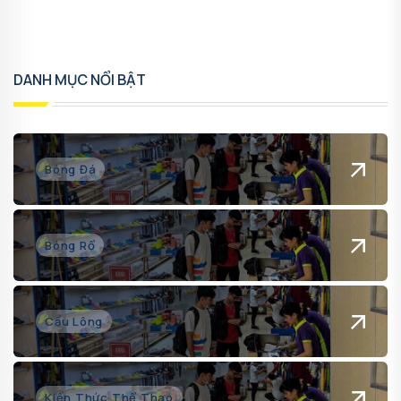
DANH MỤC NỔI BẬT
Bóng Đá
Bóng Rổ
Cầu Lông
Kiến Thức Thể Thao