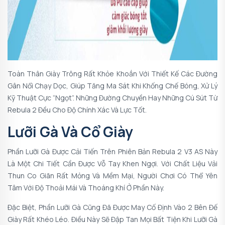
Toàn Thân Giày Trông Rất Khỏe Khoắn Với Thiết Kế Các Đường
Gân Nổi Chạy Dọc, Giúp Tăng Ma Sát Khi Khống Chế Bóng, Xử Lý
Kỹ Thuật Cực “ngọt”. Những Đường Chuyền Hay Những Cú Sút Từ
Rebula 2 Đều Cho Độ Chính Xác Và Lực Tốt.
Lưỡi Gà Và Cổ Giày
Phần Lưỡi Gà Được Cải Tiến Trên Phiên Bản Rebula 2 V3 AS Này
Là Một Chi Tiết Cần Được Vỗ Tay Khen Ngợi. Với Chất Liệu Vải
Thun Co Giãn Rất Mỏng Và Mềm Mại, Người Chơi Có Thể Yên
Tâm Với Độ Thoải Mái Và Thoáng Khí Ở Phần Này.
Đặc Biệt, Phần Lưỡi Gà Cũng Đã Được May Cố Định Vào 2 Bên Đế
Giày Rất Khéo Léo. Điều Này Sẽ Đập Tan Mọi Bất Tiện Khi Lưỡi Gà