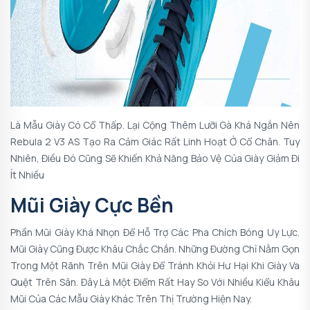
Là Mẫu Giày Có Cổ Thấp. Lại Cộng Thêm Lưỡi Gà Khá Ngắn Nên
Rebula 2 V3 AS Tạo Ra Cảm Giác Rất Linh Hoạt Ở Cổ Chân. Tuy
Nhiên, Điều Đó Cũng Sẽ Khiến Khả Năng Bảo Vệ Của Giày Giảm Đi
Ít Nhiều
Mũi Giày Cực Bền
Phần Mũi Giày Khá Nhọn Để Hỗ Trợ Các Pha Chích Bóng Uy Lực.
Mũi Giày Cũng Được Khâu Chắc Chắn. Những Đường Chỉ Nằm Gọn
Trong Một Rãnh Trên Mũi Giày Để Tránh Khỏi Hư Hại Khi Giày Va
Quệt Trên Sân. Đây Là Một Điểm Rất Hay So Với Nhiều Kiểu Khâu
Mũi Của Các Mẫu Giày Khác Trên Thị Trường Hiện Nay.