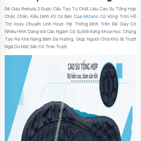
Đế Giày Rebula 2 Được Cấu Tạo Từ Chất Liệu Cao Su Tổng Hợp
Chắc Chắn. Kiểu Đinh AS Cơ Bản Của
Mizuno
Có Vòng Tròn Hỗ
Trợ Xoay Chuyển Linh Hoạt. Hệ Thống Đinh Trên Đế Giày Có
Nhiều Hình Dạng Với Các Ngàm Có Sự Đối Xứng Khoa Học. Chúng
Tạo Ra Khả Năng Bám Đa Hướng, Giúp Người Chơi Khó Bị Trượt
Ngã Dù Mặt Sân Có Trơn Trượt.