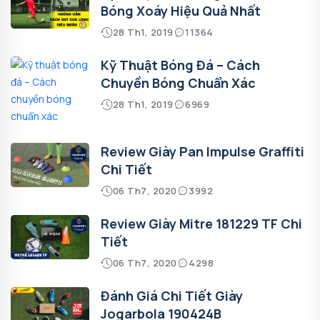
Bóng Xoáy Hiệu Quả Nhất
28 Th1, 2019
11364
Kỹ Thuật Bóng Đá – Cách
Chuyền Bóng Chuẩn Xác
28 Th1, 2019
6969
Review Giày Pan Impulse Graffiti
Chi Tiết
06 Th7, 2020
3992
Review Giày Mitre 181229 TF Chi
Tiết
06 Th7, 2020
4298
Đánh Giá Chi Tiết Giày
Jogarbola 190424B