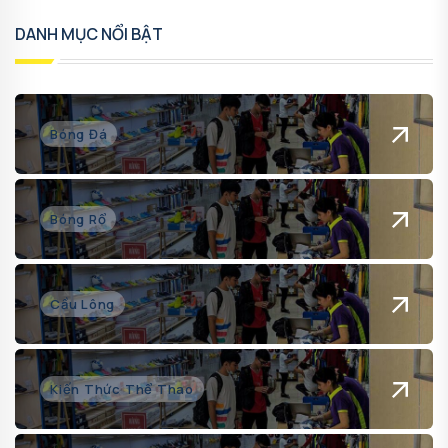
DANH MỤC NỔI BẬT
Bóng Đá
Bóng Rổ
Cầu Lông
Kiến Thức Thể Thao