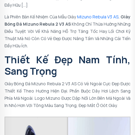
Đầy Hữu […]
Là Phiên Bản Kế Nhiệm Của Mẫu Giày
Mizuno Rebula V3 AS
,
Giày
Bóng Đá Mizuno Rebula 2 V3 AS
Không Chỉ Thừa Hưởng Những
Điều Tuyệt Vời Về Khả Năng Hỗ Trợ Tăng Tốc Hay Lối Chơi Kỹ
Thuật Mà Nó Còn Có Vẻ Đẹp Được Nâng Tầm Và Những Cải Tiến
Đầy Hữu Ích.
Thiết Kế Đẹp Nam Tính,
Sang Trọng
Giày Bóng Đá
Mizuno Rebula 2 V3 AS
Có Vẻ Ngoài Cực Đẹp Được
Thiết Kế Theo Hướng Hiện Đại. Phần Buộc Dây Hơi Lệch Sang
Phía Má Ngoài. Logo Mizuno Được Dập Nổi Lớn Bên Má Ngoài Và
In Nhỏ Hơn Với Tông Màu Sang Trọng, Đẹp Mắt Ở Gót Giày.