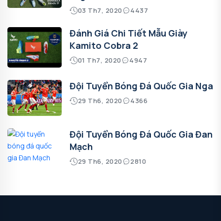
03 Th7, 2020
4437
Đánh Giá Chi Tiết Mẫu Giày
Kamito Cobra 2
01 Th7, 2020
4947
Đội Tuyển Bóng Đá Quốc Gia Nga
29 Th6, 2020
4366
Đội Tuyển Bóng Đá Quốc Gia Đan
Mạch
29 Th6, 2020
2810