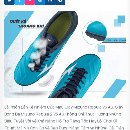
Là Phiên Bản Kế Nhiệm Của Mẫu Giày Mizuno Rebula V3 AS, Giày
Bóng Đá Mizuno Rebula 2 V3 AS Không Chỉ Thừa Hưởng Những
Điều Tuyệt Vời Về Khả Năng Hỗ Trợ Tăng Tốc Hay Lối Chơi Kỹ
Thuật Mà Nó Còn Có Vẻ Đẹp Được Nâng Tầm Và Những Cải Tiến