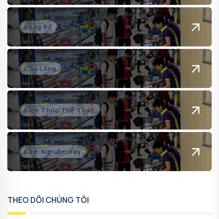
Bóng Rổ
Cầu Lông
Kiến Thức Thể Thao
Kinh Nghiệm Hay
THEO DÕI CHÚNG TÔI