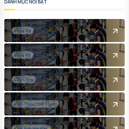
DANH MỤC NỔI BẬT
Bóng Đá
Bóng Rổ
Cầu Lông
Kiến Thức Thể Thao
Kinh Nghiệm Hay