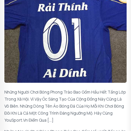
Những Người Chơi Bóng Phong Trào Bao Gồm Hầu Hết Tầng Lớp
Trong Xã Hội. Vì Vậy Óc Sáng Tạo Của Cộng Đồng Này Cũng Là
Vô Biên. Những Dòng Tên Áo Bóng Đá Của Họ Mỗi Khi Chơi Bóng
Đôi Khi Là Cả Một Công Trình Đáng Ngưỡng Mộ. Hãy Cùng
YouSport.vn Điểm Qua […]