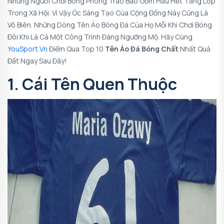
Những Người Chơi Bóng Phong Trào Bao Gồm Hầu Hết Tầng Lớp
Trong Xã Hội. Vì Vậy Óc Sáng Tạo Của Cộng Đồng Này Cũng Là
Vô Biên. Những Dòng
Tên Áo Bóng Đá
Của Họ Mỗi Khi Chơi Bóng
Đôi Khi Là Cả Một Công Trình Đáng Ngưỡng Mộ. Hãy Cùng
YouSport.vn
Điểm Qua Top 10
Tên Áo Đá Bóng Chất
Nhất Quả
Đất Ngay Sau Đây!
1. Cái Tên Quen Thuộc