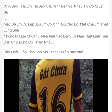
“Anh Đẹp Trai, Em Thì Đẹp Gái, Mình Đến Với Nhau Thì Có Gì Là
Sai.
….
Mặc Dù Em Có Đẹp, Dù Em Có Xinh, Dù Cho Đôi Mắt Của Em Thật
Lung Linh
Nhưng Mà Em Chưa 18, Nên Anh Nào Dám, Và Phải Thật Bình Tĩnh
Dân Chơi Đừng Có Tham Nha…”
Đấy, Phải Luôn Tỉnh Táo Như Thanh Niên Này Nhé!