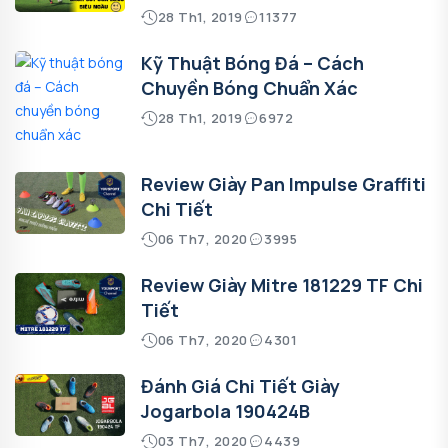
28 Th1, 2019
11377
Kỹ Thuật Bóng Đá – Cách
Chuyền Bóng Chuẩn Xác
28 Th1, 2019
6972
Review Giày Pan Impulse Graffiti
Chi Tiết
06 Th7, 2020
3995
Review Giày Mitre 181229 TF Chi
Tiết
06 Th7, 2020
4301
Đánh Giá Chi Tiết Giày
Jogarbola 190424B
03 Th7, 2020
4439