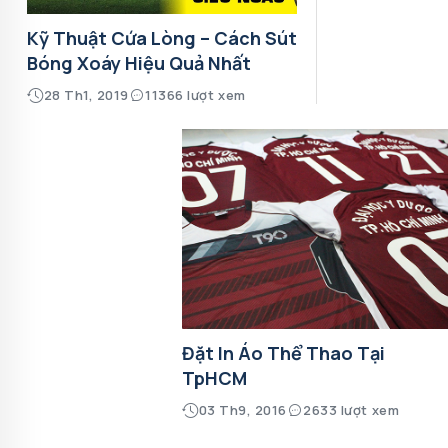
Kỹ Thuật Cứa Lòng – Cách Sút
Bóng Xoáy Hiệu Quả Nhất
28 Th1, 2019
11366 lượt xem
Đặt In Áo Thể Thao Tại
TpHCM
03 Th9, 2016
2633 lượt xem