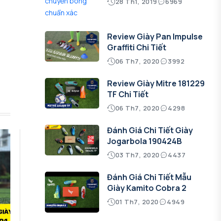
28 Th1, 2019
6969
Review Giày Pan Impulse
Graffiti Chi Tiết
06 Th7, 2020
3992
Review Giày Mitre 181229
TF Chi Tiết
06 Th7, 2020
4298
Đánh Giá Chi Tiết Giày
Jogarbola 190424B
03 Th7, 2020
4437
Đánh Giá Chi Tiết Mẫu
Giày Kamito Cobra 2
01 Th7, 2020
4949