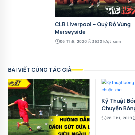
CLB Liverpool – Quỷ Đỏ Vùng
Merseyside
06 Th6, 2020
3630 lượt xem
BÀI VIẾT CÙNG TÁC GIẢ
Kỹ Thuật Bó
Chuyền Bón
28 Th1, 2019