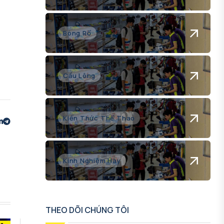
Bóng Rổ
Cầu Lông
Kiến Thức Thể Thao
Kinh Nghiệm Hay
THEO DÕI CHÚNG TÔI