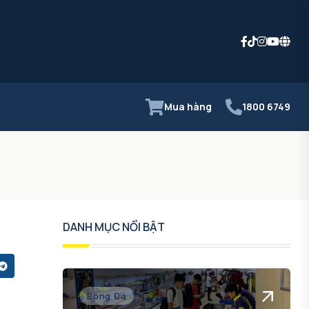
Mua hàng
1800 6749
DANH MỤC NỔI BẬT
Bóng Đá