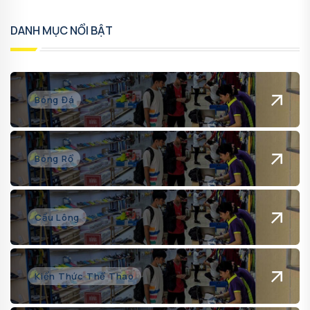
DANH MỤC NỔI BẬT
Bóng Đá
Bóng Rổ
Cầu Lông
Kiến Thức Thể Thao