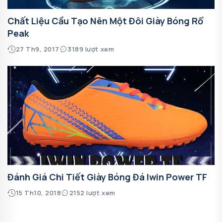
Chất Liệu Cầu Tạo Nên Một Đôi Giày Bóng Rổ
Peak
27 Th9, 2017
3189 lượt xem
Đánh Giá Chi Tiết Giày Bóng Đá Iwin Power TF
15 Th10, 2018
2152 lượt xem