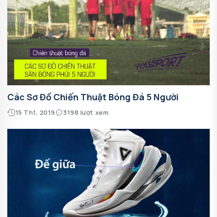
Các Sơ Đồ Chiến Thuật Bóng Đá 5 Người
15 Th1, 2019
3198 lượt xem