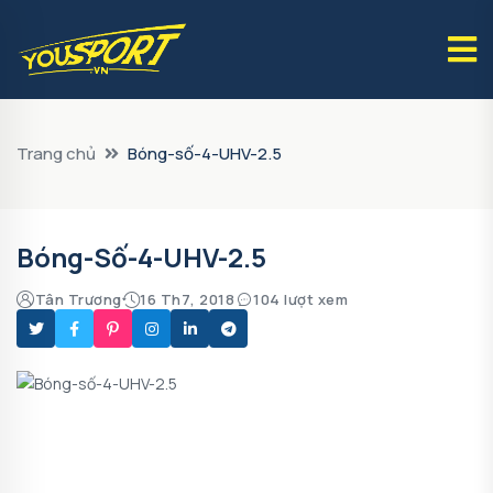
Trang chủ
Bóng-số-4-UHV-2.5
Bóng-Số-4-UHV-2.5
Tân Trương
16 Th7, 2018
104 lượt xem