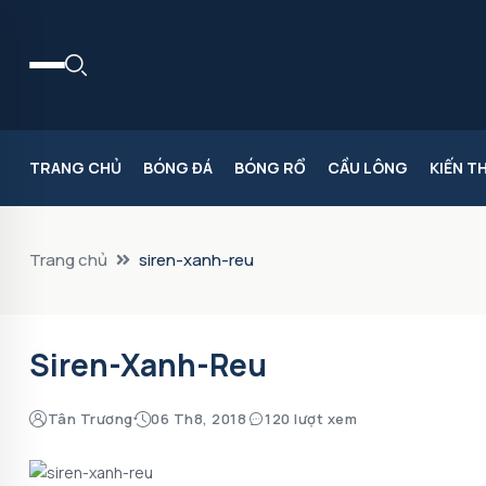
TRANG CHỦ
BÓNG ĐÁ
BÓNG RỔ
CẦU LÔNG
KIẾN T
Trang chủ
siren-xanh-reu
Siren-Xanh-Reu
Tân Trương
06 Th8, 2018
120 lượt xem