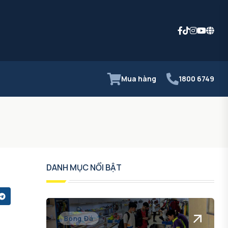
Mua hàng
1800 6749
DANH MỤC NỔI BẬT
Bóng Đá