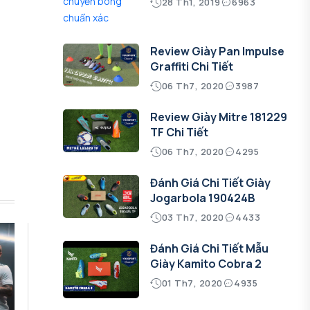
28 Th1, 2019
6963
Review Giày Pan Impulse
Graffiti Chi Tiết
06 Th7, 2020
3987
Review Giày Mitre 181229
TF Chi Tiết
06 Th7, 2020
4295
Đánh Giá Chi Tiết Giày
Jogarbola 190424B
03 Th7, 2020
4433
Đánh Giá Chi Tiết Mẫu
Giày Kamito Cobra 2
01 Th7, 2020
4935