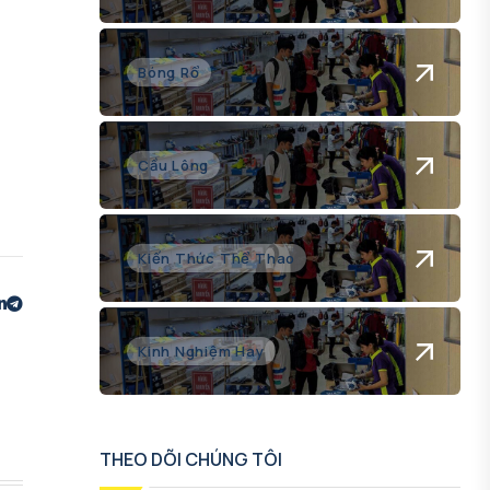
Bóng Rổ
Cầu Lông
Kiến Thức Thể Thao
Kinh Nghiệm Hay
THEO DÕI CHÚNG TÔI