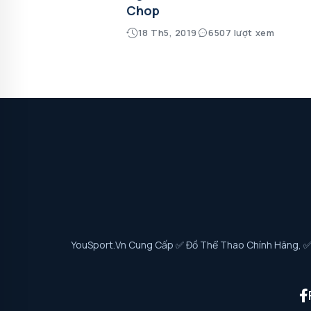
Chop
18 Th5, 2019
6507 lượt xem
YouSport.vn Cung Cấp ✅ Đồ Thể Thao Chính Hãng, ✅ G