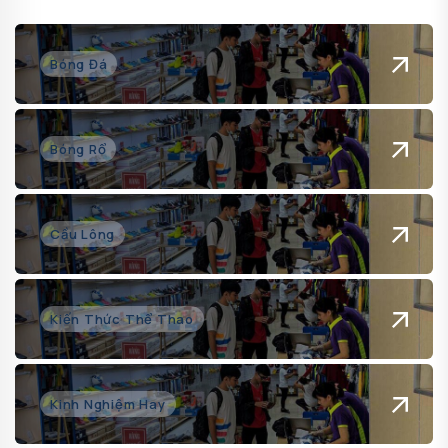
Bóng Đá
Bóng Rổ
Cầu Lông
Kiến Thức Thể Thao
Kinh Nghiệm Hay