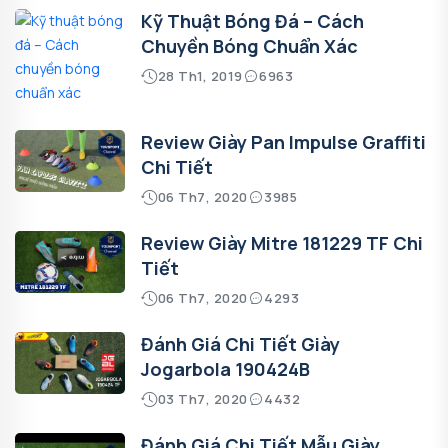
Kỹ Thuật Bóng Đá – Cách
Chuyền Bóng Chuẩn Xác
28 Th1, 2019
6963
Review Giày Pan Impulse Graffiti
Chi Tiết
06 Th7, 2020
3985
Review Giày Mitre 181229 TF Chi
Tiết
06 Th7, 2020
4293
Đánh Giá Chi Tiết Giày
Jogarbola 190424B
03 Th7, 2020
4432
Đánh Giá Chi Tiết Mẫu Giày