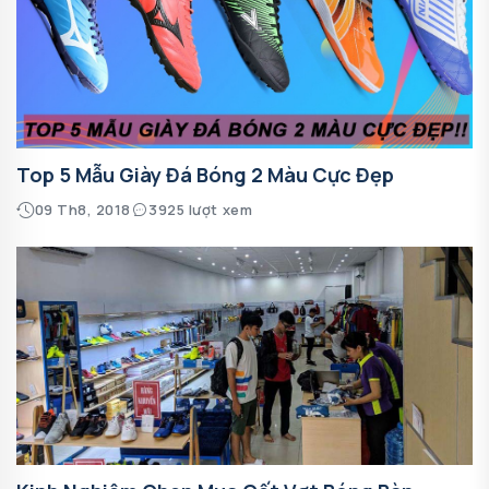
Top 5 Mẫu Giày Đá Bóng 2 Màu Cực Đẹp
09 Th8, 2018
3925 lượt xem