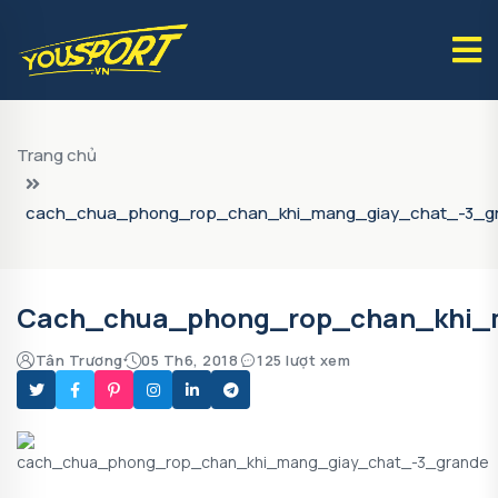
Trang chủ
cach_chua_phong_rop_chan_khi_mang_giay_chat_-3_g
Cach_chua_phong_rop_chan_khi_
Tân Trương
05 Th6, 2018
125 lượt xem