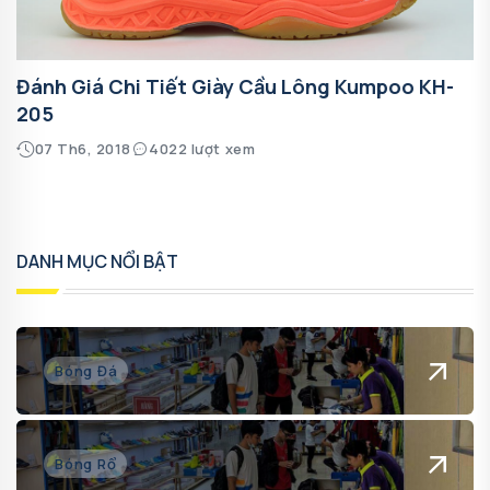
Đánh Giá Chi Tiết Giày Cầu Lông Kumpoo KH-
205
07 Th6, 2018
4022 lượt xem
DANH MỤC NỔI BẬT
Bóng Đá
Bóng Rổ