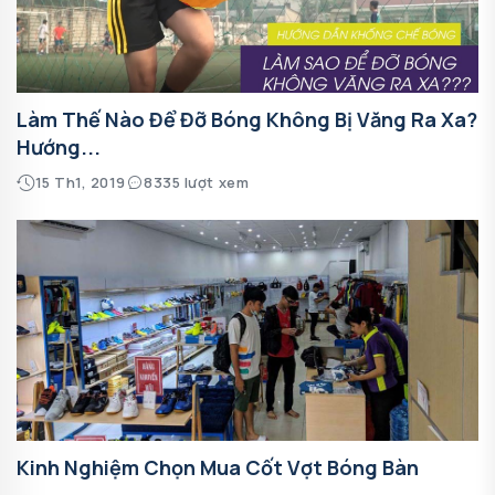
Làm Thế Nào Để Đỡ Bóng Không Bị Văng Ra Xa?
Hướng...
15 Th1, 2019
8335 lượt xem
Kinh Nghiệm Chọn Mua Cốt Vợt Bóng Bàn