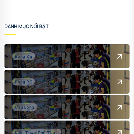
DANH MỤC NỔI BẬT
Bóng Đá
Bóng Rổ
Cầu Lông
Kiến Thức Thể Thao