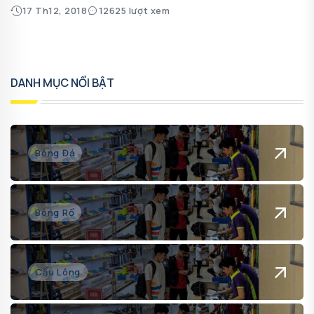
17 Th12, 2018
12625 lượt xem
DANH MỤC NỔI BẬT
Bóng Đá
Bóng Rổ
Cầu Lông