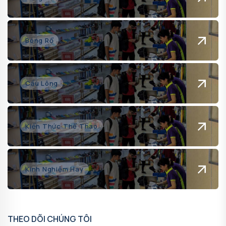
Bóng Rổ
Cầu Lông
Kiến Thức Thể Thao
Kinh Nghiệm Hay
THEO DÕI CHÚNG TÔI