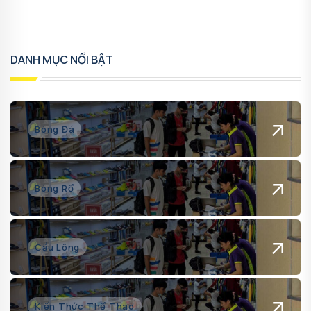
DANH MỤC NỔI BẬT
Bóng Đá
Bóng Rổ
Cầu Lông
Kiến Thức Thể Thao