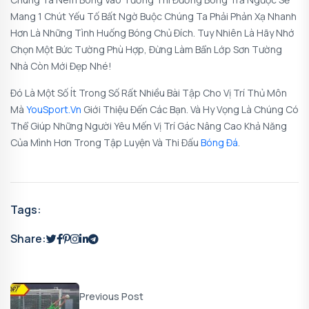
Mang 1 Chút Yếu Tố Bất Ngờ Buộc Chúng Ta Phải Phản Xạ Nhanh
Hơn Là Những Tình Huống Bóng Chủ Đích. Tuy Nhiên Là Hãy Nhớ
Chọn Một Bức Tường Phù Hợp, Đừng Làm Bẩn Lớp Sơn Tường
Nhà Còn Mới Đẹp Nhé!
Đó Là Một Số Ít Trong Số Rất Nhiều Bài Tập Cho Vị Trí Thủ Môn
Mà
YouSport.vn
Giới Thiệu Đến Các Bạn. Và Hy Vọng Là Chúng Có
Thể Giúp Những Người Yêu Mến Vị Trí Gác Nâng Cao Khả Năng
Của Mình Hơn Trong Tập Luyện Và Thi Đấu
Bóng Đá
.
Tags:
Share:
Previous Post