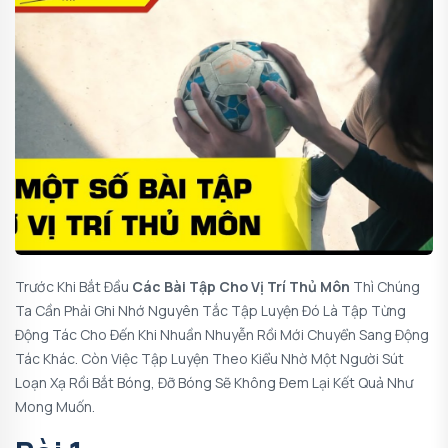
Trước Khi Bắt Đầu
Các Bài Tập Cho Vị Trí Thủ Môn
Thì Chúng
Ta Cần Phải Ghi Nhớ Nguyên Tắc Tập Luyện Đó Là Tập Từng
Động Tác Cho Đến Khi Nhuần Nhuyễn Rồi Mới Chuyển Sang Động
Tác Khác. Còn Việc Tập Luyện Theo Kiểu Nhờ Một Người Sút
Loạn Xạ Rồi Bắt Bóng, Đỡ Bóng Sẽ Không Đem Lại Kết Quả Như
Mong Muốn.