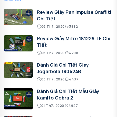
Review Giày Pan Impulse Graffiti
Chi Tiết
06 Th7, 2020
3992
Review Giày Mitre 181229 TF Chi
Tiết
06 Th7, 2020
4298
Đánh Giá Chi Tiết Giày
Jogarbola 190424B
03 Th7, 2020
4437
Đánh Giá Chi Tiết Mẫu Giày
Kamito Cobra 2
01 Th7, 2020
4947