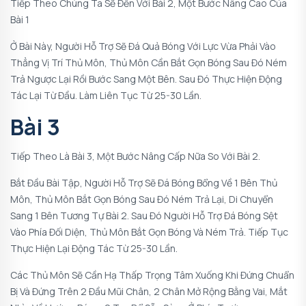
Tiếp Theo Chúng Ta Sẽ Đến Với Bài 2, Một Bước Nâng Cao Của
Bài 1
Ở Bài Này, Người Hỗ Trợ Sẽ Đá Quả Bóng Với Lực Vừa Phải Vào
Thẳng Vị Trí Thủ Môn, Thủ Môn Cần Bắt Gọn Bóng Sau Đó Ném
Trả Ngược Lại Rồi Bước Sang Một Bên. Sau Đó Thực Hiện Động
Tác Lại Từ Đầu. Làm Liên Tục Từ 25-30 Lần.
Bài 3
Tiếp Theo Là Bài 3, Một Bước Nâng Cấp Nữa So Với Bài 2.
Bắt Đầu Bài Tập, Người Hỗ Trợ Sẽ Đá Bóng Bổng Về 1 Bên Thủ
Môn, Thủ Môn Bắt Gọn Bóng Sau Đó Ném Trả Lại, Di Chuyển
Sang 1 Bên Tương Tự Bài 2. Sau Đó Người Hỗ Trợ Đá Bóng Sệt
Vào Phía Đối Diện, Thủ Môn Bắt Gọn Bóng Và Ném Trả. Tiếp Tục
Thực Hiện Lại Động Tác Từ 25-30 Lần.
Các Thủ Môn Sẽ Cần Hạ Thấp Trọng Tâm Xuống Khi Đứng Chuẩn
Bị Và Đứng Trên 2 Đầu Mũi Chân, 2 Chân Mở Rộng Bằng Vai, Mắt