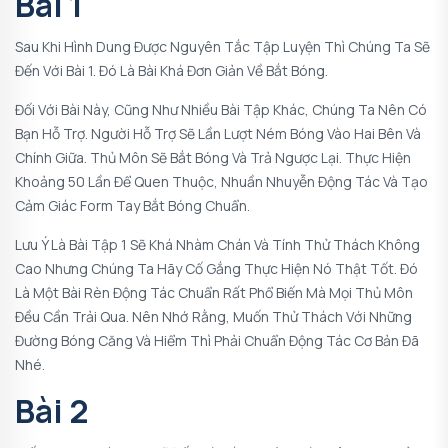
Bài 1
Sau Khi Hình Dung Được Nguyên Tắc Tập Luyện Thì Chúng Ta Sẽ
Đến Với Bài 1. Đó Là Bài Khá Đơn Giản Về Bắt Bóng.
Đối Với Bài Này, Cũng Như Nhiều Bài Tập Khác, Chúng Ta Nên Có
Bạn Hỗ Trợ. Người Hỗ Trợ Sẽ Lần Lượt Ném Bóng Vào Hai Bên Và
Chính Giữa. Thủ Môn Sẽ Bắt Bóng Và Trả Ngược Lại. Thực Hiện
Khoảng 50 Lần Để Quen Thuộc, Nhuần Nhuyễn Động Tác Và Tạo
Cảm Giác Form Tay Bắt Bóng Chuẩn.
Lưu Ý Là Bài Tập 1 Sẽ Khá Nhàm Chán Và Tính Thử Thách Không
Cao Nhưng Chúng Ta Hãy Cố Gắng Thực Hiện Nó Thật Tốt. Đó
Là Một Bài Rèn Động Tác Chuẩn Rất Phổ Biến Mà Mọi Thủ Môn
Đều Cần Trải Qua. Nên Nhớ Rằng, Muốn Thử Thách Với Những
Đường Bóng Căng Và Hiểm Thì Phải Chuẩn Động Tác Cơ Bản Đã
Nhé.
Bài 2