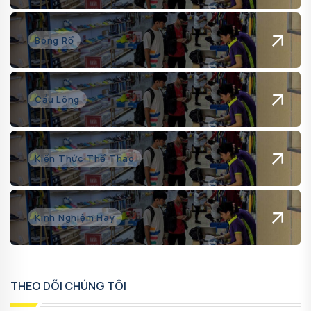
Bóng Rổ
Cầu Lông
Kiến Thức Thể Thao
Kinh Nghiệm Hay
THEO DÕI CHÚNG TÔI