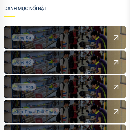
DANH MỤC NỔI BẬT
Bóng Đá
Bóng Rổ
Cầu Lông
Kiến Thức Thể Thao