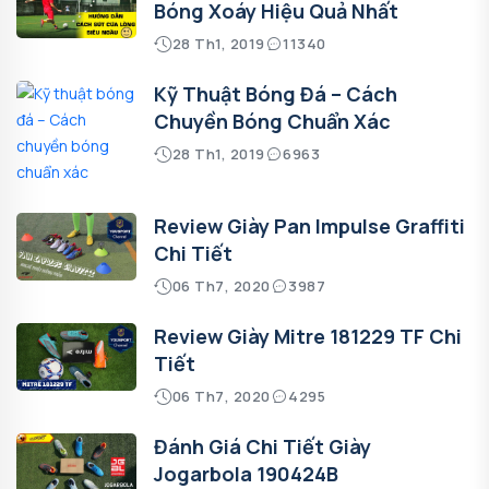
Bóng Xoáy Hiệu Quả Nhất
28 Th1, 2019
11340
Kỹ Thuật Bóng Đá – Cách
Chuyền Bóng Chuẩn Xác
28 Th1, 2019
6963
Review Giày Pan Impulse Graffiti
Chi Tiết
06 Th7, 2020
3987
Review Giày Mitre 181229 TF Chi
Tiết
06 Th7, 2020
4295
Đánh Giá Chi Tiết Giày
Jogarbola 190424B