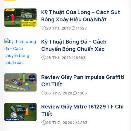
Kỹ Thuật Cứa Lòng – Cách Sút
Bóng Xoáy Hiệu Quả Nhất
28 Th1, 2019
11327
Kỹ Thuật Bóng Đá – Cách
Chuyền Bóng Chuẩn Xác
28 Th1, 2019
6963
Review Giày Pan Impulse Graffiti
Chi Tiết
06 Th7, 2020
3985
Review Giày Mitre 181229 TF Chi
Tiết
06 Th7, 2020
4293