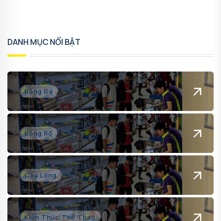
DANH MỤC NỔI BẬT
Bóng Đá
Bóng Rổ
Cầu Lông
Kiến Thức Thể Thao