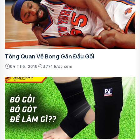
Tổng Quan Về Bong Gân Đầu Gối
04 Th6, 2018
3771 lượt xem