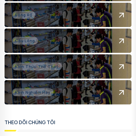
Bóng Rổ
Cầu Lông
Kiến Thức Thể Thao
Kinh Nghiệm Hay
THEO DÕI CHÚNG TÔI