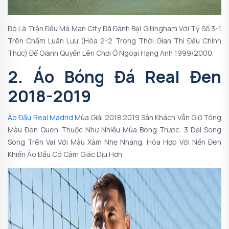
Đó Là Trận Đấu Mà Man City Đã Đánh Bại Gillingham Với Tỷ Số 3-1
Trên Chấm Luân Lưu (hòa 2-2 Trong Thời Gian Thi Đấu Chính
Thức) Để Giành Quyền Lên Chơi Ở Ngoại Hạng Anh 1999/2000.
2. Áo Bóng Đá Real Đen
2018-2019
Áo Đấu Real Madrid
Mùa Giải 2018 2019 Sân Khách Vẫn Giữ Tông
Màu Đen Quen Thuộc Như Nhiều Mùa Bóng Trước. 3 Dải Song
Song Trên Vai Với Màu Xám Nhẹ Nhàng, Hòa Hợp Với Nền Đen
Khiến Áo Đấu Có Cảm Giác Dịu Hơn.