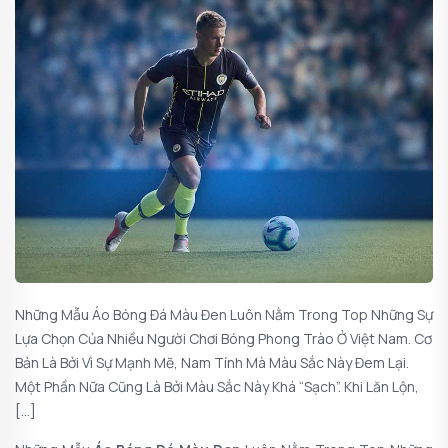
Những Mẫu Áo Bóng Đá Màu Đen Luôn Nằm Trong Top Những Sự
Lựa Chọn Của Nhiều Người Chơi Bóng Phong Trào Ở Việt Nam. Cơ
Bản Là Bởi Vì Sự Mạnh Mẽ, Nam Tính Mà Màu Sắc Này Đem Lại.
Một Phần Nữa Cũng Là Bởi Màu Sắc Này Khá “sạch”. Khi Lăn Lộn,
[…]