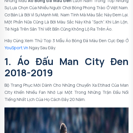
Những Mẫu
Áo Bóng Đá Màu Đen
Luôn Nằm Trong Top Những
Sự Lựa Chọn Của Nhiều Người Chơi Bóng Phong Trào Ở Việt Nam.
Cơ Bản Là Bởi Vì Sự Mạnh Mẽ, Nam Tính Mà Màu Sắc Này Đem Lại.
Một Phần Nữa Cũng Là Bởi Màu Sắc Này Khá “sạch”. Khi Lăn Lộn,
Té Ngã Trên Sân Thì Vết Bẩn Cũng Không Lộ Ra Trên Áo.
Hãy Cùng Xem Thử Top 3 Mẫu
Áo Bóng Đá Màu Đen
Cực Đẹp Ở
YouSport.vn
Ngay Sau Đây.
1. Áo Đấu Man City Đen
2018-2019
Bộ Trang Phục Mới Dành Cho Những Chuyến Xa Etihad Của Man
City Khiến Nhiều Fan Nhớ Lại Một Trong Những Trận Đấu Nổi
Tiếng Nhất Lịch Của Họ Cách Đây 20 Năm.