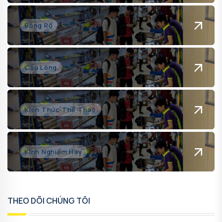
Bóng Rổ
Cầu Lông
Kiến Thức Thể Thao
Kinh Nghiệm Hay
THEO DÕI CHÚNG TÔI