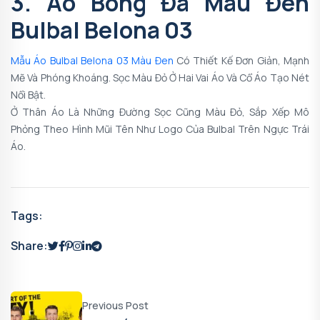
3. Áo Bóng Đá Màu Đen
Bulbal Belona 03
Mẫu Áo Bulbal Belona 03 Màu Đen
Có Thiết Kế Đơn Giản, Mạnh
Mẽ Và Phóng Khoáng. Sọc Màu Đỏ Ở Hai Vai Áo Và Cổ Áo Tạo Nét
Nổi Bật.
Ở Thân Áo Là Những Đường Sọc Cũng Màu Đỏ, Sắp Xếp Mô
Phỏng Theo Hình Mũi Tên Như Logo Của Bulbal Trên Ngực Trái
Áo.
Tags:
Share:
Previous Post