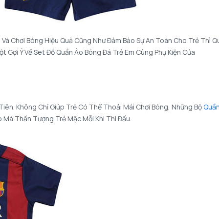
p Và Chơi Bóng Hiệu Quả Cũng Như Đảm Bảo Sự An Toàn Cho Trẻ Thì Q
t Gợi Ý Về Set Đồ
Quần Áo Bóng Đá Trẻ Em
Cùng Phụ Kiện Của
 Tiên. Không Chỉ Giúp Trẻ Có Thể Thoải Mái Chơi Bóng, Những Bộ
Quầ
 Mà Thần Tượng Trẻ Mặc Mỗi Khi Thi Đấu.