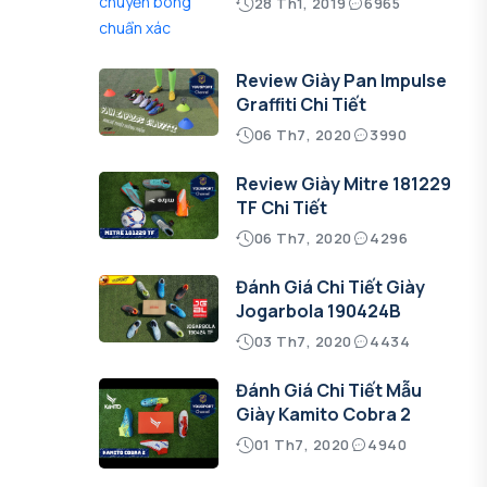
28 Th1, 2019
6965
Review Giày Pan Impulse
Graffiti Chi Tiết
06 Th7, 2020
3990
Review Giày Mitre 181229
TF Chi Tiết
06 Th7, 2020
4296
Đánh Giá Chi Tiết Giày
Jogarbola 190424B
03 Th7, 2020
4434
Đánh Giá Chi Tiết Mẫu
Giày Kamito Cobra 2
01 Th7, 2020
4940