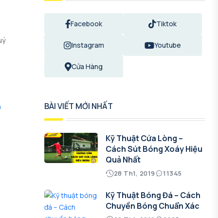
Facebook
Tiktok
uý
Instagram
Youtube
Cửa Hàng
BÀI VIẾT MỚI NHẤT
n
Kỹ Thuật Cứa Lòng –
Cách Sút Bóng Xoáy Hiệu
Quả Nhất
28 Th1, 2019
11345
Kỹ Thuật Bóng Đá – Cách
Chuyền Bóng Chuẩn Xác