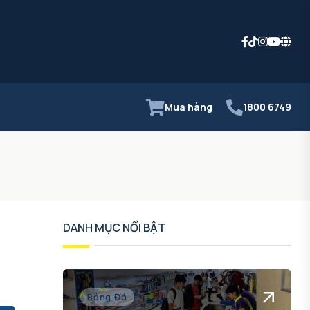
Mua hàng
1800 6749
DANH MỤC NỔI BẬT
Bóng Đá