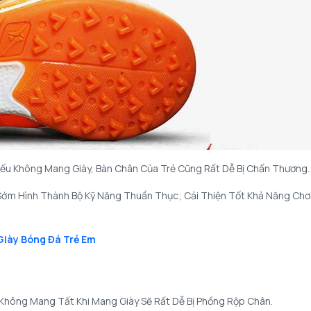
Nếu Không Mang Giày, Bàn Chân Của Trẻ Cũng Rất Dễ Bị Chấn Thương.
ớm Hình Thành Bộ Kỹ Năng Thuần Thục; Cải Thiện Tốt Khả Năng Chơ
Giày Bóng Đá Trẻ Em
 Không Mang Tất Khi Mang Giày Sẽ Rất Dễ Bị Phồng Rộp Chân.