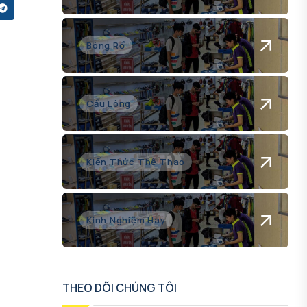
Bóng Rổ
Cầu Lông
Kiến Thức Thể Thao
Kinh Nghiệm Hay
THEO DÕI CHÚNG TÔI