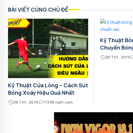
BÀI VIẾT CÙNG CHỦ ĐỀ
Kỹ Thuật Bó
Chuyền Bón
28 Th1, 2019
Kỹ Thuật Cứa Lòng – Cách Sút
Bóng Xoáy Hiệu Quả Nhất
28 Th1, 2019
11338 lượt xem