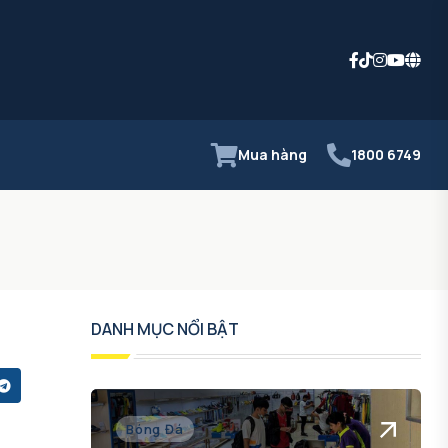
Mua hàng
1800 6749
DANH MỤC NỔI BẬT
Bóng Đá