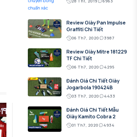
28 Th1, 2019
6963
Review Giày Pan Impulse
Graffiti Chi Tiết
06 Th7, 2020
3987
Review Giày Mitre 181229
TF Chi Tiết
06 Th7, 2020
4295
Đánh Giá Chi Tiết Giày
Jogarbola 190424B
03 Th7, 2020
4433
Đánh Giá Chi Tiết Mẫu
Giày Kamito Cobra 2
01 Th7, 2020
4934