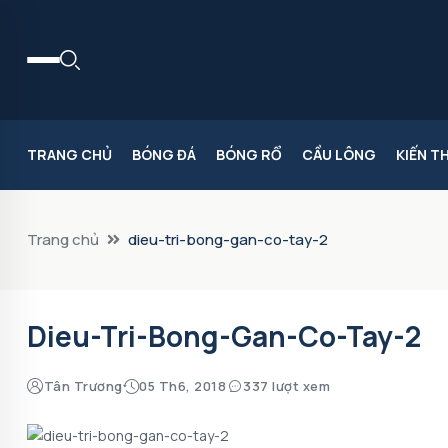
TRANG CHỦ
BÓNG ĐÁ
BÓNG RỔ
CẦU LÔNG
KIẾN T
Trang chủ
dieu-tri-bong-gan-co-tay-2
Dieu-Tri-Bong-Gan-Co-Tay-2
Tân Trương
05 Th6, 2018
337 lượt xem