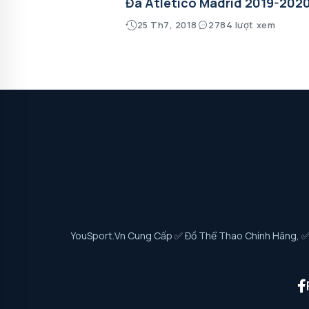
Đá Atletico Madrid 2019-202
25 Th7, 2018
2784 lượt xem
YouSport.vn Cung Cấp ✅ Đồ Thể Thao Chính Hãng, ✅ G