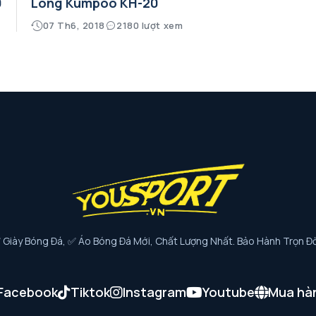
0
Lông Kumpoo KH-20
07 Th6, 2018
2180 lượt xem
iày Bóng Đá, ✅ Áo Bóng Đá Mới, Chất Lượng Nhất. Bảo Hành Trọn Đờ
Facebook
Tiktok
Instagram
Youtube
Mua hà