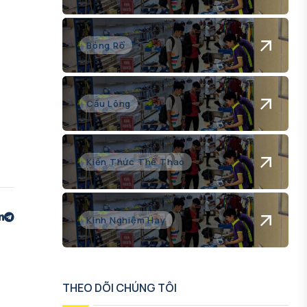
Bóng Rổ
Cầu Lông
Kiến Thức Thể Thao
Kinh Nghiệm Hay
THEO DÕI CHÚNG TÔI