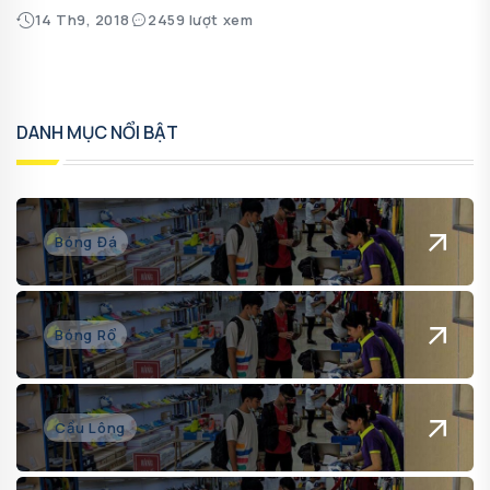
14 Th9, 2018
2459 lượt xem
DANH MỤC NỔI BẬT
Bóng Đá
Bóng Rổ
Cầu Lông