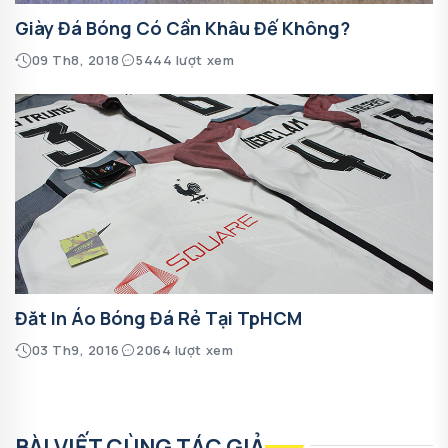
Giày Đá Bóng Có Cần Khâu Đế Không?
09 Th8, 2018
5444 lượt xem
Đăt In Áo Bóng Đá Rẻ Tại TpHCM
03 Th9, 2016
2064 lượt xem
BÀI VIẾT CÙNG TÁC GIẢ