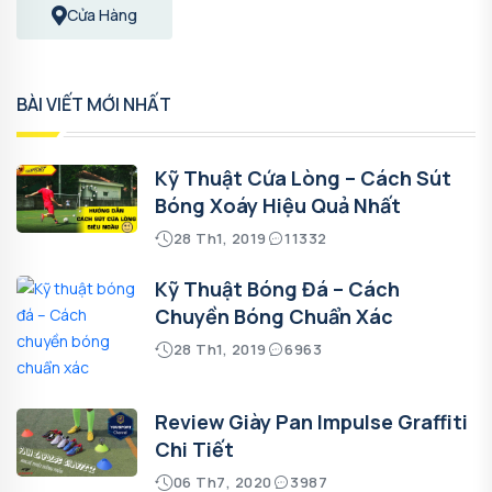
Cửa Hàng
BÀI VIẾT MỚI NHẤT
Kỹ Thuật Cứa Lòng – Cách Sút
Bóng Xoáy Hiệu Quả Nhất
28 Th1, 2019
11332
Kỹ Thuật Bóng Đá – Cách
Chuyền Bóng Chuẩn Xác
28 Th1, 2019
6963
Review Giày Pan Impulse Graffiti
Chi Tiết
06 Th7, 2020
3987