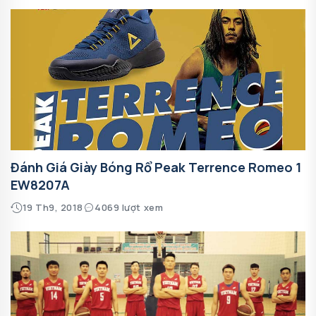
Đánh Giá Giày Bóng Rổ Peak Terrence Romeo 1
EW8207A
19 Th9, 2018
4069 lượt xem