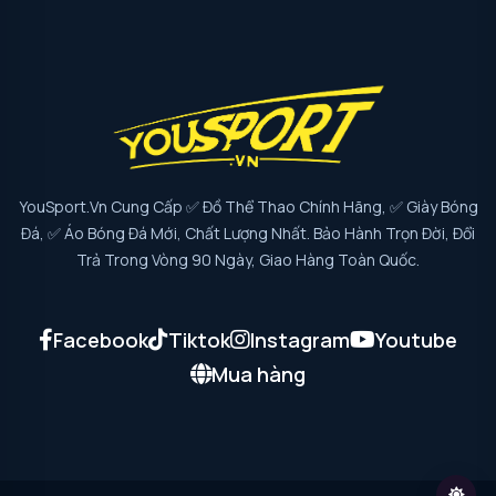
YouSport.vn Cung Cấp ✅ Đồ Thể Thao Chính Hãng, ✅ Giày Bóng
Đá, ✅ Áo Bóng Đá Mới, Chất Lượng Nhất. Bảo Hành Trọn Đời, Đổi
Trả Trong Vòng 90 Ngày, Giao Hàng Toàn Quốc.
Facebook
Tiktok
Instagram
Youtube
Mua hàng