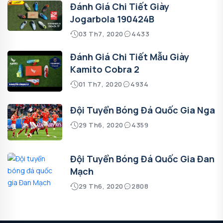
Đánh Giá Chi Tiết Giày
Jogarbola 190424B
03 Th7, 2020
4433
Đánh Giá Chi Tiết Mẫu Giày
Kamito Cobra 2
01 Th7, 2020
4934
Đội Tuyển Bóng Đá Quốc Gia Nga
29 Th6, 2020
4359
Đội Tuyển Bóng Đá Quốc Gia Đan
Mạch
29 Th6, 2020
2808