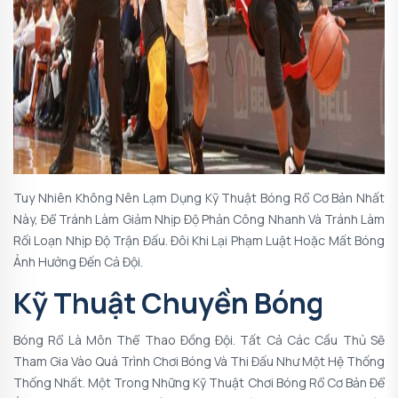
Tuy Nhiên Không Nên Lạm Dụng Kỹ Thuật Bóng Rổ Cơ Bản Nhất
Này, Để Tránh Làm Giảm Nhịp Độ Phản Công Nhanh Và Tránh Làm
Rối Loạn Nhịp Độ Trận Đấu. Đôi Khi Lại Phạm Luật Hoặc Mất Bóng
Ảnh Hưởng Đến Cả Đội.
Kỹ Thuật Chuyền Bóng
Bóng Rổ Là Môn Thể Thao Đồng Đội. Tất Cả Các Cầu Thủ Sẽ
Tham Gia Vào Quá Trình Chơi Bóng Và Thi Đấu Như Một Hệ Thống
Thống Nhất. Một Trong Những Kỹ Thuật Chơi Bóng Rổ Cơ Bản Để