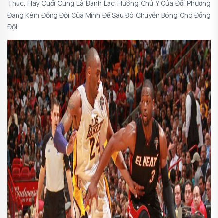
Thúc. Hay Cuối Cùng Là Đánh Lạc Hướng Chú Ý Của Đối Phương
Đang Kèm Đồng Đội Của Mình Để Sau Đó Chuyền Bóng Cho Đồng
Đội.