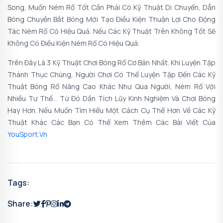
Song, Muốn Ném Rổ Tốt Cần Phải Có Kỹ Thuật Di Chuyển, Dẫn
Bóng Chuyền Bắt Bóng Mới Tạo Điều Kiện Thuận Lợi Cho Động
Tác Ném Rổ Có Hiệu Quả. Nếu Các Kỹ Thuật Trên Không Tốt Sẽ
Không Có Điều Kiện Ném Rổ Có Hiệu Quả.
Trên Đây Là 3
Kỹ Thuật Chơi Bóng Rổ Cơ Bản
Nhất. Khi Luyện Tập
Thành Thục Chúng, Người Chơi Có Thể Luyện Tập Đến Các Kỹ
Thuật Bóng Rổ Nâng Cao Khác Như Qua Người, Ném Rổ Với
Nhiều Tư Thế… Từ Đó Dần Tích Lũy Kinh Nghiệm Và Chơi Bóng
Hay Hơn. Nếu Muốn Tìm Hiểu Một Cách Cụ Thể Hơn Về Các Kỹ
Thuật Khác Các Bạn Có Thể Xem Thêm Các Bài Viết Của
YouSport.vn
Tags:
Share: