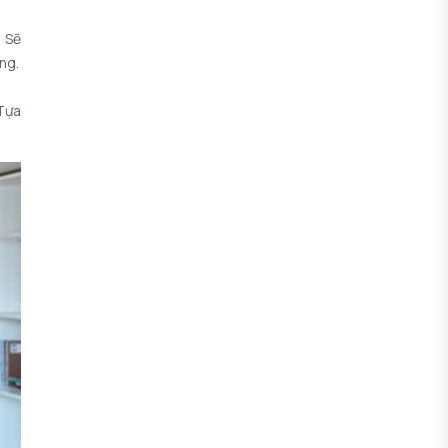
h Sẽ
ng.
 Tựa