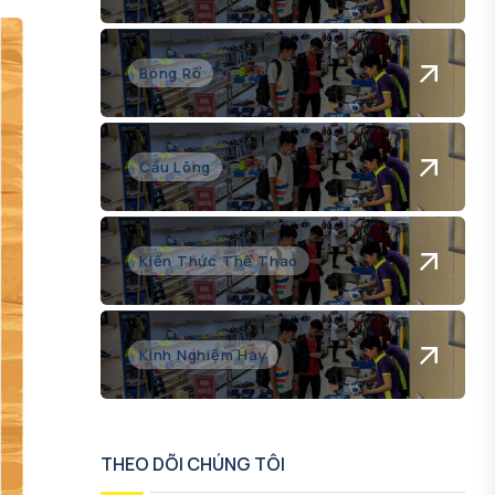
Bóng Rổ
Cầu Lông
Kiến Thức Thể Thao
Kinh Nghiệm Hay
THEO DÕI CHÚNG TÔI