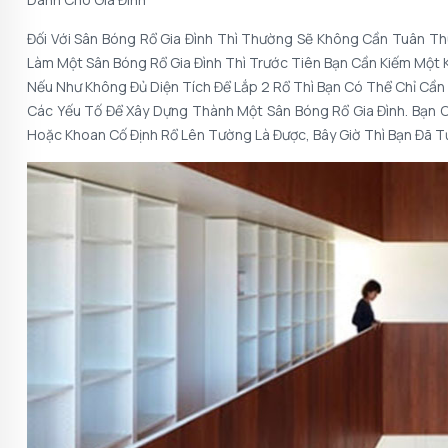
Đối Với Sân Bóng Rổ Gia Đình Thì Thường Sẽ Không Cần Tuân Th
Làm Một Sân Bóng Rổ Gia Đình Thì Trước Tiên Bạn Cần Kiếm Một 
Nếu Như Không Đủ Diện Tích Để Lắp 2 Rổ Thì Bạn Có Thể Chỉ Cần 
Các Yếu Tố Để Xây Dựng Thành Một Sân Bóng Rổ Gia Đình. Bạn C
Hoặc Khoan Cố Định Rổ Lên Tường Là Được, Bây Giờ Thì Bạn Đã Tự