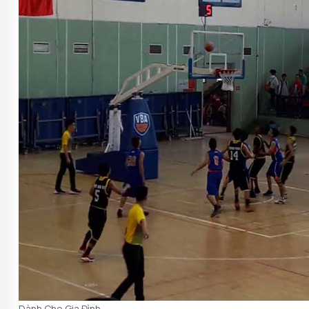
Dành Cho Gia Đình