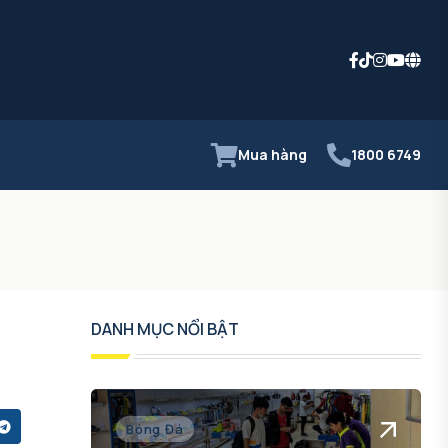
Mua hàng
1800 6749
DANH MỤC NỔI BẬT
Bóng Đá