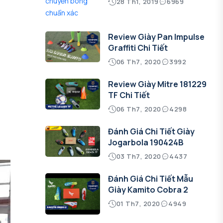
28 Th1, 2019
6969
Review Giày Pan Impulse
Graffiti Chi Tiết
06 Th7, 2020
3992
Review Giày Mitre 181229
TF Chi Tiết
06 Th7, 2020
4298
Đánh Giá Chi Tiết Giày
Jogarbola 190424B
03 Th7, 2020
4437
Đánh Giá Chi Tiết Mẫu
Giày Kamito Cobra 2
01 Th7, 2020
4949