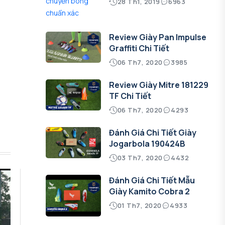
28 Th1, 2019
6963
Review Giày Pan Impulse
Graffiti Chi Tiết
06 Th7, 2020
3985
Review Giày Mitre 181229
TF Chi Tiết
06 Th7, 2020
4293
Đánh Giá Chi Tiết Giày
Jogarbola 190424B
03 Th7, 2020
4432
Đánh Giá Chi Tiết Mẫu
Giày Kamito Cobra 2
01 Th7, 2020
4933