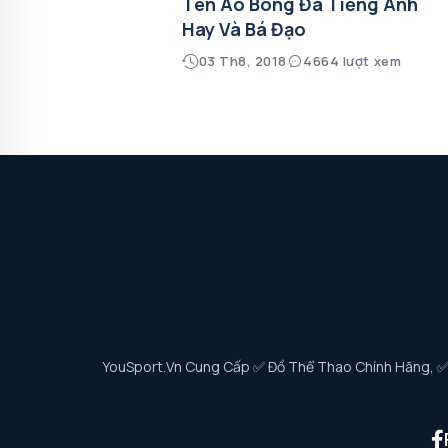
Tên Áo Bóng Đá Tiếng Anh
Hay Và Bá Đạo
03 Th8, 2018
4664 lượt xem
YouSport.vn Cung Cấp ✅ Đồ Thể Thao Chính Hãng, ✅ G