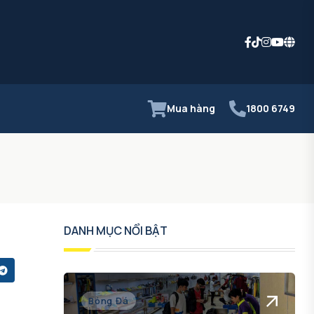
Mua hàng
1800 6749
DANH MỤC NỔI BẬT
Bóng Đá