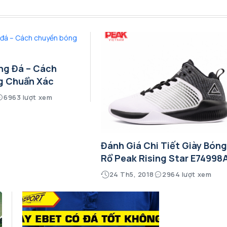
ng Đá – Cách
g Chuẩn Xác
6963 lượt xem
Đánh Giá Chi Tiết Giày Bón
Rổ Peak Rising Star E74998
24 Th5, 2018
2964 lượt xem