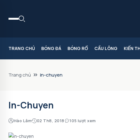
TRANG CHỦ
BÓNG ĐÁ
BÓNG RỔ
CẦU LÔNG
KIẾN T
Trang chủ
in-chuyen
In-Chuyen
Hào Lâm
02 Th8, 2018
105 lượt xem