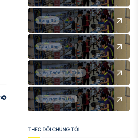
Bóng Rổ
Cầu Lông
Kiến Thức Thể Thao
Kinh Nghiệm Hay
THEO DÕI CHÚNG TÔI