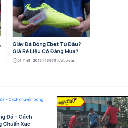
,
Giày Đá Bóng Ebet Từ Đâu?
Giá Rẻ Liệu Có Đáng Mua?
01 Th9, 2018
6989 lượt xem
ng Đá – Cách
g Chuẩn Xác