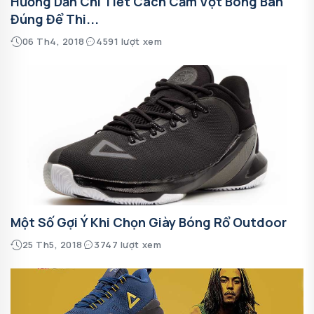
Hướng Dẫn Chi Tiết Cách Cầm Vợt Bóng Bàn
Đúng Để Thi...
06 Th4, 2018
4591 lượt xem
Một Số Gợi Ý Khi Chọn Giày Bóng Rổ Outdoor
25 Th5, 2018
3747 lượt xem