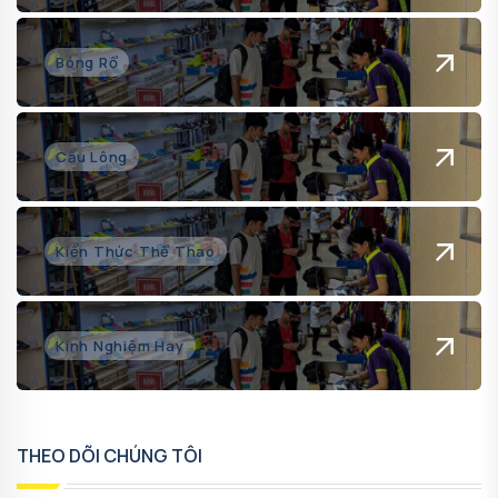
Bóng Rổ
Cầu Lông
Kiến Thức Thể Thao
Kinh Nghiệm Hay
THEO DÕI CHÚNG TÔI