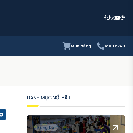
Mua hàng
1800 6749
DANH MỤC NỔI BẬT
Bóng Đá