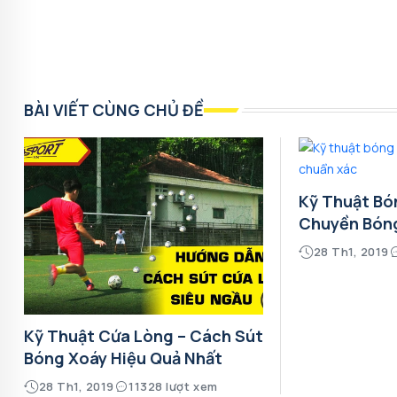
BÀI VIẾT CÙNG CHỦ ĐỀ
Kỹ Thuật Bó
Chuyền Bón
28 Th1, 2019
Kỹ Thuật Cứa Lòng – Cách Sút
Bóng Xoáy Hiệu Quả Nhất
28 Th1, 2019
11328 lượt xem