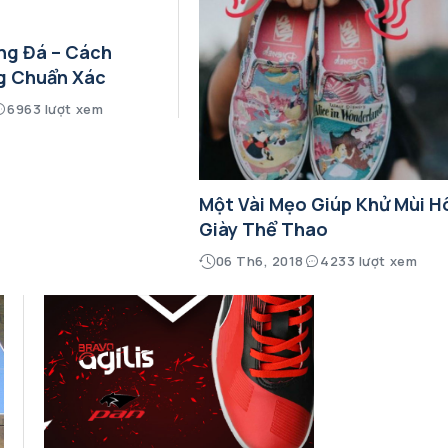
ng Đá – Cách
g Chuẩn Xác
6963 lượt xem
Một Vài Mẹo Giúp Khử Mùi H
Giày Thể Thao
06 Th6, 2018
4233 lượt xem