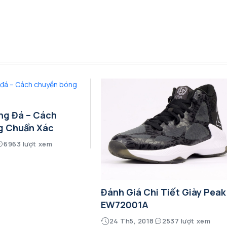
ng Đá – Cách
g Chuẩn Xác
6963 lượt xem
Đánh Giá Chi Tiết Giày Peak
EW72001A
24 Th5, 2018
2537 lượt xem