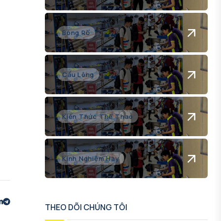
Bóng Rổ
Cầu Lông
Kiến Thức Thể Thao
Kinh Nghiệm Hay
THEO DÕI CHÚNG TÔI