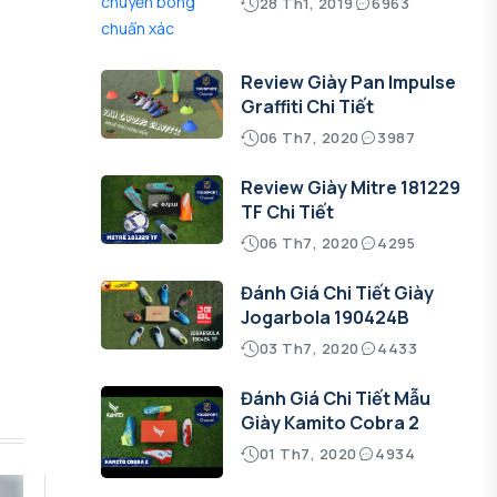
28 Th1, 2019
6963
Review Giày Pan Impulse
Graffiti Chi Tiết
06 Th7, 2020
3987
Review Giày Mitre 181229
TF Chi Tiết
06 Th7, 2020
4295
Đánh Giá Chi Tiết Giày
Jogarbola 190424B
03 Th7, 2020
4433
Đánh Giá Chi Tiết Mẫu
Giày Kamito Cobra 2
01 Th7, 2020
4934