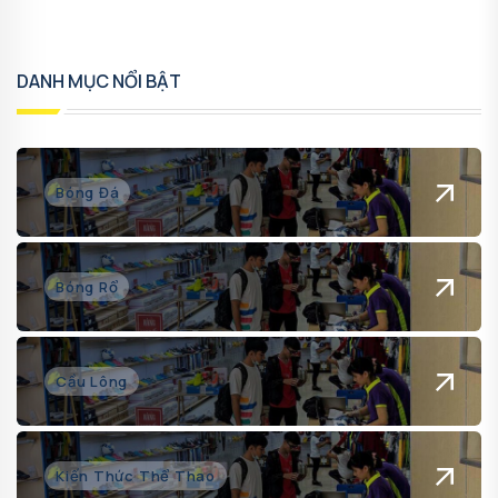
DANH MỤC NỔI BẬT
Bóng Đá
Bóng Rổ
Cầu Lông
Kiến Thức Thể Thao