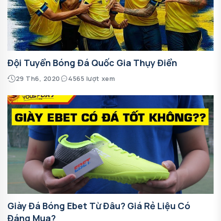
Đội Tuyển Bóng Đá Quốc Gia Thụy Điển
29 Th6, 2020
4565 lượt xem
Giày Đá Bóng Ebet Từ Đâu? Giá Rẻ Liệu Có
Đáng Mua?