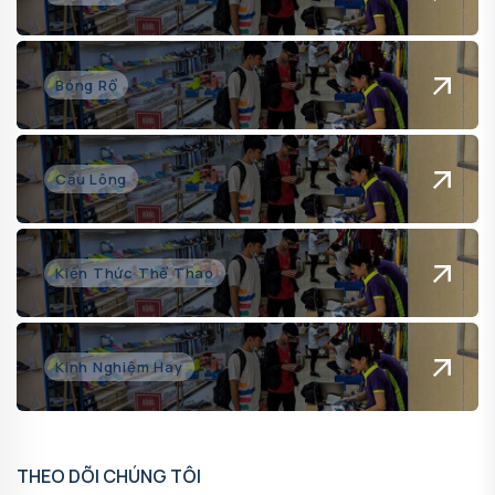
Bóng Rổ
Cầu Lông
Kiến Thức Thể Thao
Kinh Nghiệm Hay
THEO DÕI CHÚNG TÔI