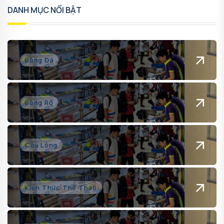
DANH MỤC NỔI BẬT
Bóng Đá
Bóng Rổ
Cầu Lông
Kiến Thức Thể Thao