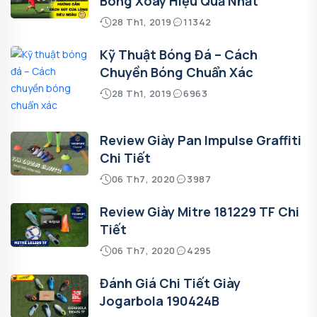
Bóng Xoáy Hiệu Quả Nhất
28 Th1, 2019
11342
Kỹ Thuật Bóng Đá – Cách
Chuyền Bóng Chuẩn Xác
28 Th1, 2019
6963
Review Giày Pan Impulse Graffiti
Chi Tiết
06 Th7, 2020
3987
Review Giày Mitre 181229 TF Chi
Tiết
06 Th7, 2020
4295
Đánh Giá Chi Tiết Giày
Jogarbola 190424B