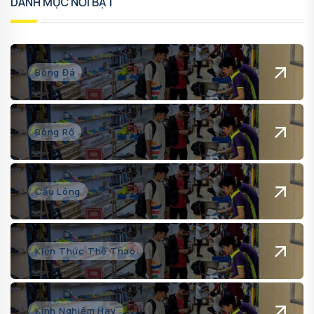
DANH MỤC NỔI BẬT
Bóng Đá
Bóng Rổ
Cầu Lông
Kiến Thức Thể Thao
Kinh Nghiệm Hay