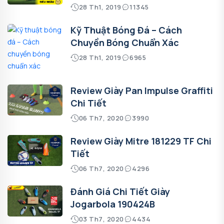
28 Th1, 2019
11345
Kỹ Thuật Bóng Đá – Cách
Chuyền Bóng Chuẩn Xác
28 Th1, 2019
6965
Review Giày Pan Impulse Graffiti
Chi Tiết
06 Th7, 2020
3990
Review Giày Mitre 181229 TF Chi
Tiết
06 Th7, 2020
4296
Đánh Giá Chi Tiết Giày
Jogarbola 190424B
03 Th7, 2020
4434