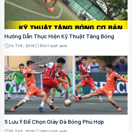
Hướng Dẫn Thực Hiện Kỹ Thuật Tâng Bóng
14 Th5, 2019
3541 lượt xem
5 Lưu Ý Để Chọn Giày Đá Bóng Phù Hợp
01 Th3, 2016
2661 lượt xem