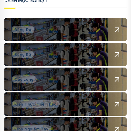
DANH MỤC NỔI BẬT
Bóng Đá
Bóng Rổ
Cầu Lông
Kiến Thức Thể Thao
Kinh Nghiệm Hay