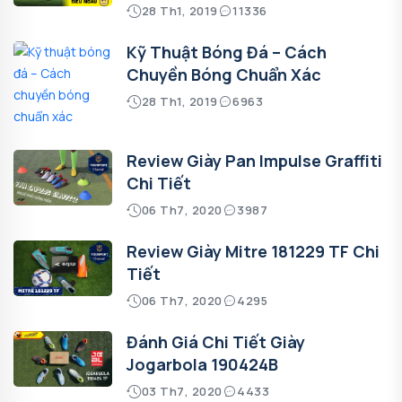
28 Th1, 2019
11336
Kỹ Thuật Bóng Đá – Cách
Chuyền Bóng Chuẩn Xác
28 Th1, 2019
6963
Review Giày Pan Impulse Graffiti
Chi Tiết
06 Th7, 2020
3987
Review Giày Mitre 181229 TF Chi
Tiết
06 Th7, 2020
4295
Đánh Giá Chi Tiết Giày
Jogarbola 190424B
03 Th7, 2020
4433