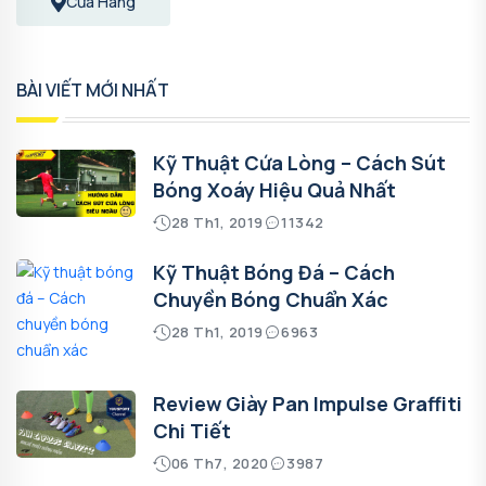
Cửa Hàng
BÀI VIẾT MỚI NHẤT
Kỹ Thuật Cứa Lòng – Cách Sút
Bóng Xoáy Hiệu Quả Nhất
28 Th1, 2019
11342
Kỹ Thuật Bóng Đá – Cách
Chuyền Bóng Chuẩn Xác
28 Th1, 2019
6963
Review Giày Pan Impulse Graffiti
Chi Tiết
06 Th7, 2020
3987