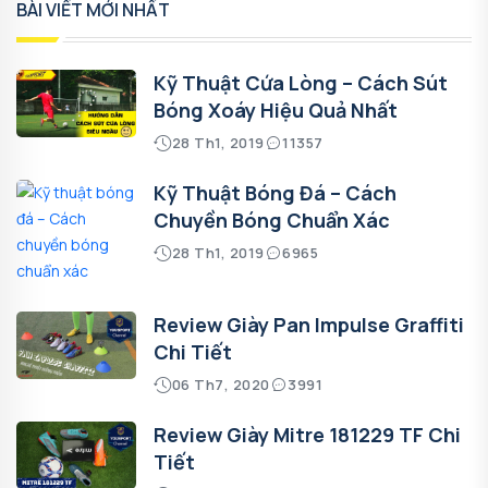
BÀI VIẾT MỚI NHẤT
Kỹ Thuật Cứa Lòng – Cách Sút
Bóng Xoáy Hiệu Quả Nhất
28 Th1, 2019
11357
Kỹ Thuật Bóng Đá – Cách
Chuyền Bóng Chuẩn Xác
28 Th1, 2019
6965
Review Giày Pan Impulse Graffiti
Chi Tiết
06 Th7, 2020
3991
Review Giày Mitre 181229 TF Chi
Tiết