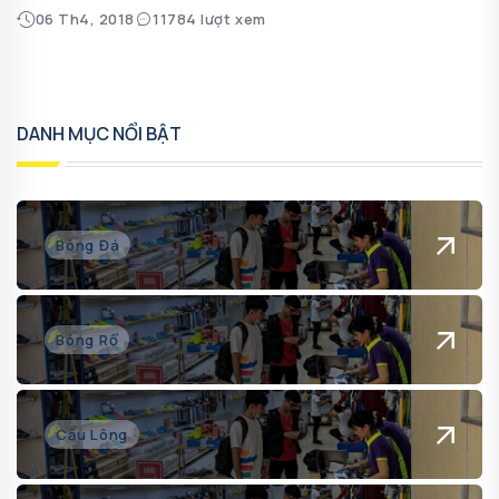
06 Th4, 2018
11784 lượt xem
DANH MỤC NỔI BẬT
Bóng Đá
Bóng Rổ
Cầu Lông