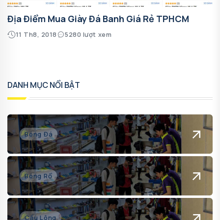
Địa Điểm Mua Giày Đá Banh Giá Rẻ TPHCM
11 Th8, 2018
5280 lượt xem
DANH MỤC NỔI BẬT
Bóng Đá
Bóng Rổ
Cầu Lông