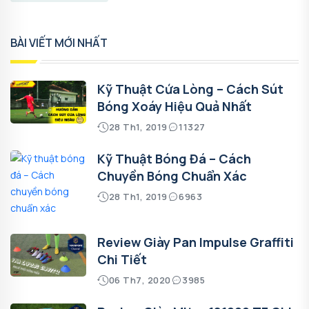
BÀI VIẾT MỚI NHẤT
Kỹ Thuật Cứa Lòng – Cách Sút
Bóng Xoáy Hiệu Quả Nhất
28 Th1, 2019
11327
Kỹ Thuật Bóng Đá – Cách
Chuyền Bóng Chuẩn Xác
28 Th1, 2019
6963
Review Giày Pan Impulse Graffiti
Chi Tiết
06 Th7, 2020
3985