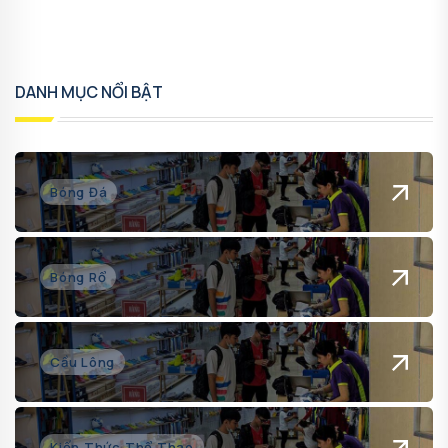
DANH MỤC NỔI BẬT
Bóng Đá
Bóng Rổ
Cầu Lông
Kiến Thức Thể Thao