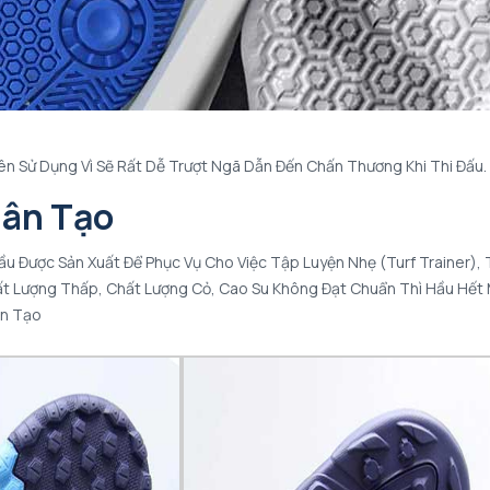
n Sử Dụng Vì Sẽ Rất Dễ Trượt Ngã Dẫn Đến Chấn Thương Khi Thi Đấu.
hân Tạo
Đầu Được Sản Xuất Để Phục Vụ Cho Việc Tập Luyện Nhẹ (Turf Trainer), 
ất Lượng Thấp, Chất Lượng Cỏ, Cao Su Không Đạt Chuẩn Thì Hầu Hết 
ân Tạo