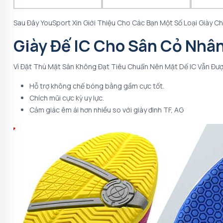
Sau Đây YouSport Xin Giới Thiệu Cho Các Bạn Một Số Loại Giày C
Giày Đế IC Cho Sân Cỏ Nhâ
Vì Đặt Thù Mặt Sân Không Đạt Tiêu Chuẩn Nên Mặt Dế IC Vẫn Đượ
Hỗ trợ không chế bóng bằng gầm cực tốt.
Chích mũi cực kỳ uy lực.
Cảm giác êm ái hơn nhiều so với giày đinh TF, AG