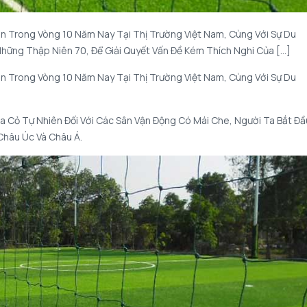
n Trong Vòng 10 Năm Nay Tại Thị Trường Việt Nam, Cùng Với Sự Du
hững Thập Niên 70, Để Giải Quyết Vấn Đề Kém Thích Nghi Của […]
n Trong Vòng 10 Năm Nay Tại Thị Trường Việt Nam, Cùng Với Sự Du
a Cỏ Tự Nhiên Đối Với Các Sân Vận Động Có Mái Che, Người Ta Bắt Đầ
Châu Úc Và Châu Á.