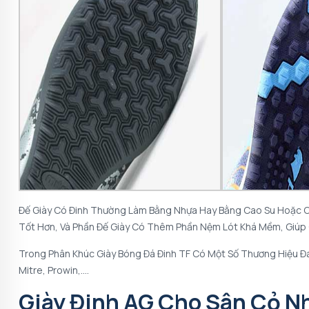
Đế Giày Có Đinh Thường Làm Bằng Nhựa Hay Bằng Cao Su Hoặc Có
Tốt Hơn, Và Phần Đế Giày Có Thêm Phần Nệm Lót Khá Mềm, Giúp 
Trong Phân Khúc Giày Bóng Đá Đinh TF Có Một Số Thương Hiệu Đa
Mitre, Prowin,….
Giày Đinh AG Cho Sân Cỏ N