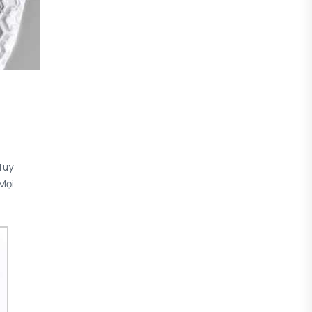
Tuy
Mọi