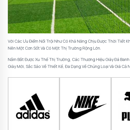
Với Các Ưu Điểm Nổi Trội Như Có Khả Năng Chịu Được Thời Tiết K
Nên Một Cơn Sốt Và Có Một Thị Trường Rộng Lớn.
Nắm Bắt Được Xu Thế Thị Trường, Các Thương Hiệu Giày Đá Banh
Giày Mới, Sắc Sảo Về Thiết Kế, Đa Dạng Về Chủng Loại Và Giá C