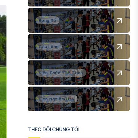
Bóng Rổ
Cầu Lông
Kiến Thức Thể Thao
Kinh Nghiệm Hay
THEO DÕI CHÚNG TÔI