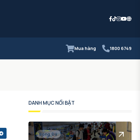
Mua hàng
1800 6749
DANH MỤC NỔI BẬT
Bóng Đá