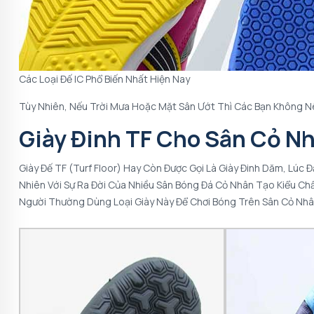
Các Loại Đế IC Phổ Biến Nhất Hiện Nay
Tùy Nhiên, Nếu Trời Mưa Hoặc Mặt Sân Ướt Thì Các Bạn Không Nê
Giày Đinh TF Cho Sân Cỏ N
Giày Đế TF (Turf Floor) Hay Còn Được Gọi Là Giày Đinh Dăm, Lúc 
Nhiên Với Sự Ra Đời Của Nhiều Sân Bóng Đá Cỏ Nhân Tạo Kiểu Ch
Người Thường Dùng Loại Giày Này Để Chơi Bóng Trên Sân Cỏ Nh