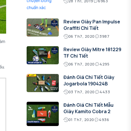
28 Th1, 2019
6963
Review Giày Pan Impulse
Graffiti Chi Tiết
06 Th7, 2020
3987
Làm
Review Giày Mitre 181229
TF Chi Tiết
06 Th7, 2020
4295
ầu.
Đánh Giá Chi Tiết Giày
Jogarbola 190424B
03 Th7, 2020
4433
Đánh Giá Chi Tiết Mẫu
Giày Kamito Cobra 2
01 Th7, 2020
4936