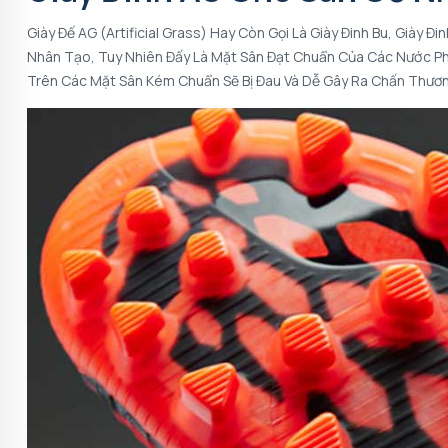
Giày Đế AG (Artificial Grass) Hay Còn Gọi Là Giày Đinh Bu, Giày
Nhân Tạo, Tuy Nhiên Đấy Là Mặt Sân Đạt Chuẩn Của Các Nước Ph
Trên Các Mặt Sân Kém Chuẩn Sẽ Bị Đau Và Dễ Gây Ra Chấn Thươn