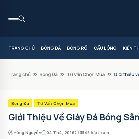
TRANG CHỦ
BÓNG ĐÁ
BÓNG RỔ
CẦU LÔNG
KIẾN T
Trang chủ
Bóng Đá
Tư Vấn Chọn Mua
Giới thiệu 
Bóng Đá
Tư Vấn Chọn Mua
Giới Thiệu Về Giày Đá Bóng Sâ
Hùng Nguyễn
04 Th4, 2016
3545 lượt xem