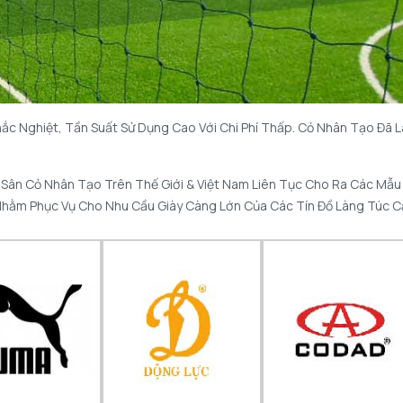
hắc Nghiệt, Tần Suất Sử Dụng Cao Với Chi Phí Thấp. Cỏ Nhân Tạo Đã 
 Sân Cỏ Nhân Tạo Trên Thế Giới & Việt Nam Liên Tục Cho Ra Các Mẫu
ả Nhằm Phục Vụ Cho Nhu Cầu Giày Càng Lớn Của Các Tín Đồ Làng Túc C