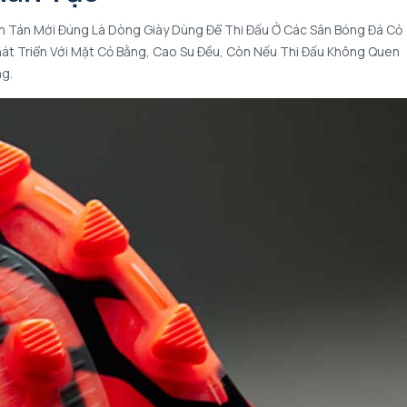
 Đinh Tán Mới Đúng Là Dòng Giày Dùng Để Thi Đấu Ở Các Sân Bóng Đá Cỏ
át Triển Với Mặt Cỏ Bằng, Cao Su Đều, Còn Nếu Thi Đấu Không Quen
g.