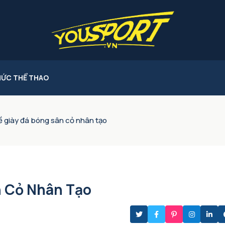
HỨC THỂ THAO
về giày đá bóng sân cỏ nhân tạo
n Cỏ Nhân Tạo