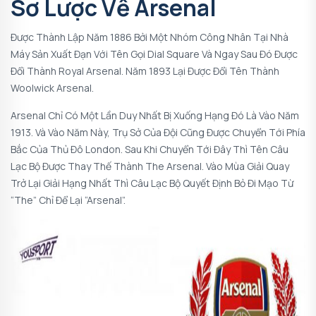
Sơ Lược Về Arsenal
Được Thành Lập Năm 1886 Bởi Một Nhóm Công Nhân Tại Nhà
Máy Sản Xuất Đạn Với Tên Gọi Dial Square Và Ngay Sau Đó Được
Đổi Thành Royal Arsenal. Năm 1893 Lại Được Đổi Tên Thành
Woolwick Arsenal.
Arsenal Chỉ Có Một Lần Duy Nhất Bị Xuống Hạng Đó Là Vào Năm
1913. Và Vào Năm Này, Trụ Sở Của Đội Cũng Được Chuyển Tới Phía
Bắc Của Thủ Đô London. Sau Khi Chuyển Tới Đây Thì Tên Câu
Lạc Bộ Được Thay Thế Thành The Arsenal. Vào Mùa Giải Quay
Trở Lại Giải Hạng Nhất Thì Câu Lạc Bộ Quyết Định Bỏ Đi Mạo Từ
“The” Chỉ Để Lại “Arsenal”.