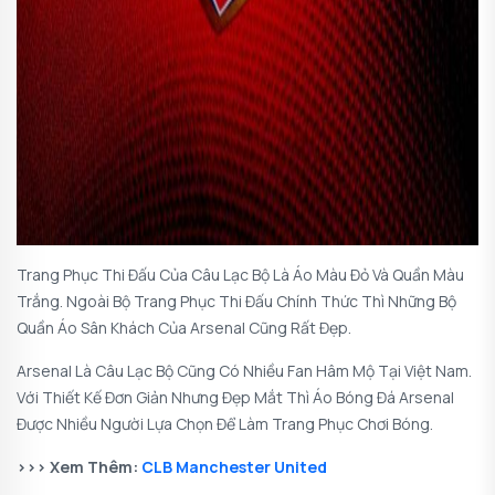
Trang Phục Thi Đấu Của Câu Lạc Bộ Là Áo Màu Đỏ Và Quần Màu
Trắng. Ngoài Bộ Trang Phục Thi Đấu Chính Thức Thì Những Bộ
Quần Áo Sân Khách Của Arsenal Cũng Rất Đẹp.
Arsenal Là Câu Lạc Bộ Cũng Có Nhiều Fan Hâm Mộ Tại Việt Nam.
Với Thiết Kế Đơn Giản Nhưng Đẹp Mắt Thì Áo Bóng Đá Arsenal
Được Nhiều Người Lựa Chọn Để Làm Trang Phục Chơi Bóng.
>>> Xem Thêm:
CLB Manchester United