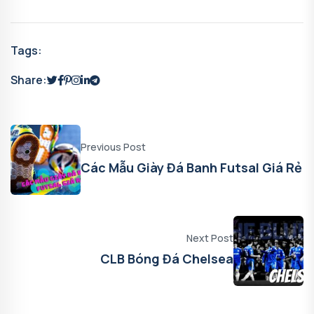
Tags:
Share:
Previous Post
Các Mẫu Giày Đá Banh Futsal Giá Rẻ
Next Post
CLB Bóng Đá Chelsea