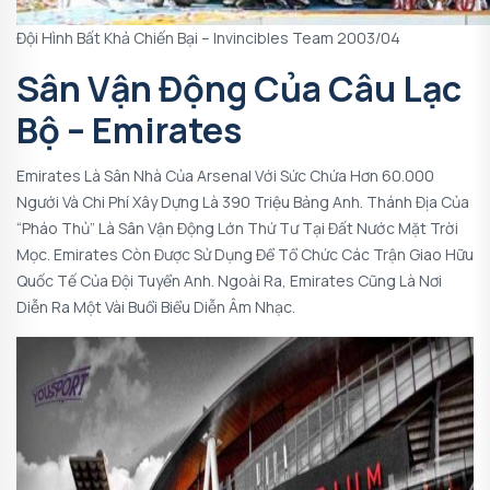
Đội Hình Bất Khả Chiến Bại – Invincibles Team 2003/04
Sân Vận Động Của Câu Lạc
Bộ – Emirates
Emirates Là Sân Nhà Của Arsenal Với Sức Chứa Hơn 60.000
Ngưới Và Chi Phí Xây Dựng Là 390 Triệu Bảng Anh. Thánh Địa Của
“Pháo Thủ” Là Sân Vận Động Lớn Thứ Tư Tại Đất Nước Mặt Trời
Mọc. Emirates Còn Được Sử Dụng Để Tổ Chức Các Trận Giao Hữu
Quốc Tế Của Đội Tuyển Anh. Ngoài Ra, Emirates Cũng Là Nơi
Diễn Ra Một Vài Buổi Biểu Diễn Âm Nhạc.