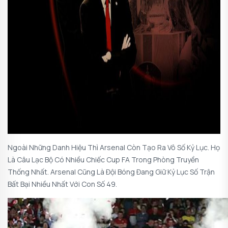
Ngoài Những Danh Hiệu Thì Arsenal Còn Tạo Ra Vô Số Kỷ Lục. Họ
Là Câu Lạc Bộ Có Nhiều Chiếc Cup FA Trong Phòng Truyền
Thống Nhất. Arsenal Cũng Là Đội Bóng Đang Giữ Kỷ Lục Số Trận
Bất Bại Nhiều Nhất Với Con Số 49.