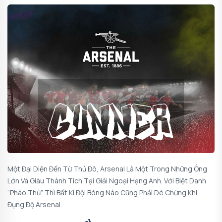
Một Đại Diện Đến Từ Thủ Đô, Arsenal Là Một Trong Những Ông
Lớn Và Giàu Thành Tích Tại Giải Ngoại Hạng Anh. Với Biệt Danh
“Pháo Thủ” Thì Bất Kì Đội Bóng Nào Cũng Phải Dè Chừng Khi
Đụng Độ Arsenal.