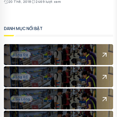
20 Th8, 2018
2469 lượt xem
DANH MỤC NỔI BẬT
Bóng Đá
Bóng Rổ
Cầu Lông