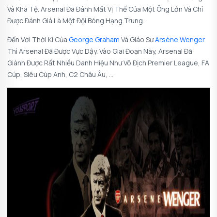
Và Khá Tệ. Arsenal Đã Đánh Mất Vị Thế Của Một Ông Lớn Và Chỉ
Được Đánh Giá Là Một Đội Bóng Hạng Trung.
Đến Với Thời Kì Của
George Graham
Và Giáo Sư
Arsène Wenger
Thì Arsenal Đã Được Vực Dậy. Vào Giai Đoạn Này, Arsenal Đã
Giành Được Rất Nhiều Danh Hiệu Như Vô Địch Premier League, FA
Cúp, Siêu Cúp Anh, C2 Châu Âu, …