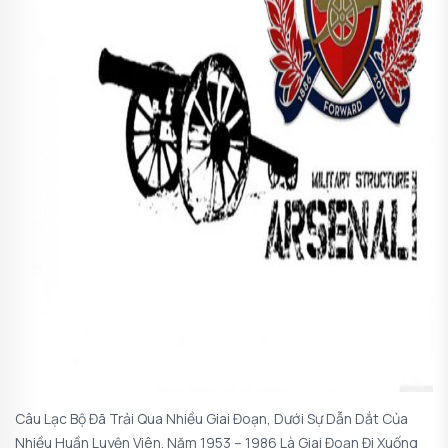
Câu Lạc Bộ Đã Trải Qua Nhiều Giai Đoạn, Dưới Sự Dẫn Dắt Của
Nhiều Huần Luyện Viên. Năm 1953 – 1986 Là Giai Đoạn Đi Xuống