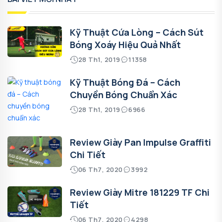
Kỹ Thuật Cứa Lòng – Cách Sút
Bóng Xoáy Hiệu Quả Nhất
28 Th1, 2019
11358
Kỹ Thuật Bóng Đá – Cách
Chuyền Bóng Chuẩn Xác
28 Th1, 2019
6966
Review Giày Pan Impulse Graffiti
Chi Tiết
06 Th7, 2020
3992
Review Giày Mitre 181229 TF Chi
Tiết
06 Th7, 2020
4298