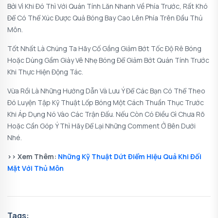
Bởi Vì Khi Đó Thì Với Quán Tính Lăn Nhanh Về Phía Trước, Rất Khó
Để Có Thể Xúc Được Quả Bóng Bay Cao Lên Phía Trên Đầu Thủ
Môn.
Tốt Nhất Là Chúng Ta Hãy Cố Gắng Giảm Bớt Tốc Độ Rê Bóng
Hoặc Dùng Gầm Giày Vê Nhẹ Bóng Để Giảm Bớt Quán Tính Trước
Khi Thực Hiện Động Tác.
Vừa Rồi Là Những Hướng Dẫn Và Lưu Ý Để Các Bạn Có Thể Theo
Đó Luyện Tập Kỹ Thuật Lốp Bóng Một Cách Thuần Thục Trước
Khi Áp Dụng Nó Vào Các Trận Đấu. Nếu Còn Có Điều Gì Chưa Rõ
Hoặc Cần Góp Ý Thì Hãy Để Lại Những Comment Ở Bên Dưới
Nhé.
>> Xem Thêm:
Những Kỹ Thuật Dứt Điểm Hiệu Quả Khi Đối
Mặt Với Thủ Môn
Tags: