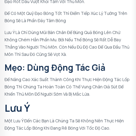
Đạo Rót Dầu Vượt Khỏi Tầm Với Thủ Môn.
Để Có Một Quỹ Đạo Bóng Tốt Thì Điểm Tiếp Xúc Lý Tưởng Trên
Bóng Sẽ Là Phần Đáy Tâm Bóng
Lưu Ý Là Chỉ Dùng Mũi Bàn Chân Để Búng Quả Bóng Lên Chứ
Không Chém Hẳn Phần Mu. Bởi Nếu Thế Bóng Sẽ Rất Dễ Bay
Thẳng Vào Người Thủ Môn. Còn Nếu Đủ Độ Cao Để Qua Đầu Thủ
Môn Thì Sau Đó Cũng Sẽ Vọt Xà.
Mẹo: Dùng Động Tác Giả
Để Nâng Cao Xác Suất Thành Công Khi Thực Hiện Động Tác Lốp
Bóng Thì Chúng Ta Hoàn Toàn Có Thể Vung Chân Giả Sút Để
Khiến Thủ Môn Đổ Người Sớm Và Bị Mắc Lừa.
Lưu Ý
Một Lưu Ý Đến Các Bạn Là Chúng Ta Sẽ Không Nên Thực Hiện
Động Tác Lốp Bóng Khi Đang Rê Bóng Với Tốc Độ Cao.