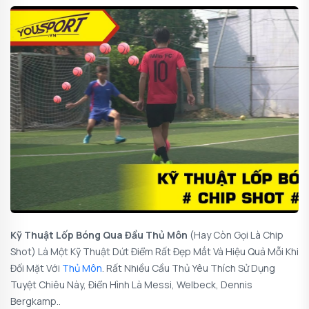
Kỹ Thuật Lốp Bóng Qua Đầu Thủ Môn
(hay Còn Gọi Là
Chip
Shot
) Là Một Kỹ Thuật Dứt Điểm Rất Đẹp Mắt Và Hiệu Quả Mỗi Khi
Đối Mặt Với
Thủ Môn
. Rất Nhiều Cầu Thủ Yêu Thích Sử Dụng
Tuyệt Chiêu Này, Điển Hình Là Messi, Welbeck, Dennis
Bergkamp..