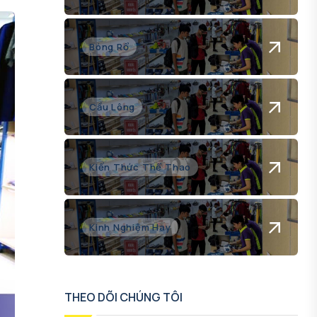
Bóng Rổ
Cầu Lông
Kiến Thức Thể Thao
Kinh Nghiệm Hay
THEO DÕI CHÚNG TÔI