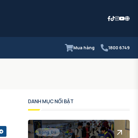
Mua hàng
1800 6749
DANH MỤC NỔI BẬT
Bóng Đá