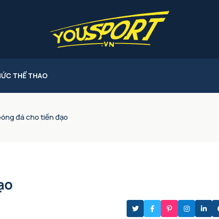
HỨC THỂ THAO
óng đá cho tiền đạo
ạo