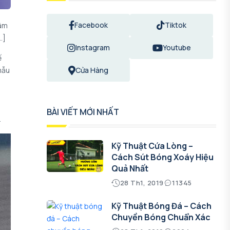
Facebook
Tiktok
Tâm
…]
Instagram
Youtube
ế
mẫu
Cửa Hàng
BÀI VIẾT MỚI NHẤT
.
Kỹ Thuật Cứa Lòng –
Cách Sút Bóng Xoáy Hiệu
Quả Nhất
28 Th1, 2019
11345
Kỹ Thuật Bóng Đá – Cách
Chuyền Bóng Chuẩn Xác