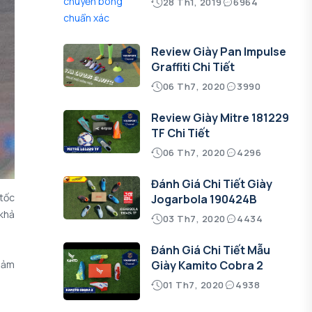
28 Th1, 2019
6964
Review Giày Pan Impulse
Graffiti Chi Tiết
06 Th7, 2020
3990
Review Giày Mitre 181229
TF Chi Tiết
06 Th7, 2020
4296
Đánh Giá Chi Tiết Giày
 tốc
Jogarbola 190424B
 khả
03 Th7, 2020
4434
Đánh Giá Chi Tiết Mẫu
giảm
Giày Kamito Cobra 2
01 Th7, 2020
4938