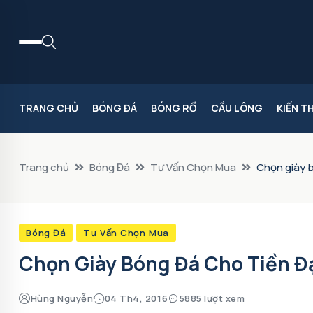
TRANG CHỦ
BÓNG ĐÁ
BÓNG RỔ
CẦU LÔNG
KIẾN T
Trang chủ
Bóng Đá
Tư Vấn Chọn Mua
Chọn giày b
Bóng Đá
Tư Vấn Chọn Mua
Chọn Giày Bóng Đá Cho Tiền Đ
Hùng Nguyễn
04 Th4, 2016
5885 lượt xem