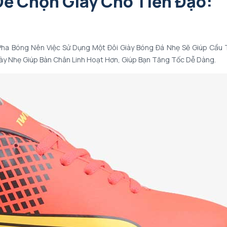
ể Chọn Giày Cho Tiền Đạo:
Pha Bóng Nên Việc Sử Dụng Một Đôi Giày Bóng Đá Nhẹ Sẽ Giúp Cầu 
ày Nhẹ Giúp Bàn Chân Linh Hoạt Hơn, Giúp Bạn Tăng Tốc Dễ Dàng.