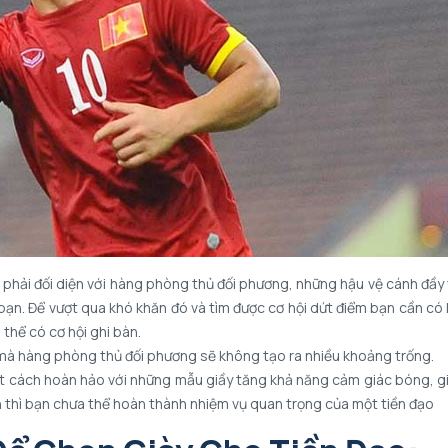
 phải đối diện với hàng phòng thủ đối phương, những hậu vệ cánh đầy
 bạn. Để vượt qua khó khăn đó và tìm được cơ hội dứt điểm bạn cần có
thể có cơ hội ghi bàn.
 mà hàng phòng thủ đối phương sẽ không tạo ra nhiều khoảng trống.
ột cách hoàn hảo với những mẫu giầy tăng khả năng cảm giác bóng, 
n thì bạn chưa thể hoàn thành nhiệm vụ quan trọng của một tiền đạo