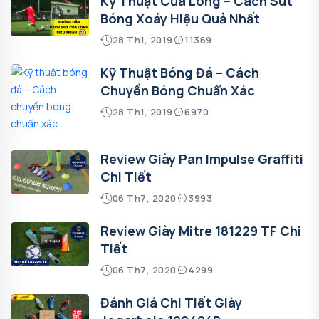
Kỹ Thuật Cứa Lòng – Cách Sút
Bóng Xoáy Hiệu Quả Nhất
28 Th1, 2019
11369
Kỹ Thuật Bóng Đá – Cách
Chuyền Bóng Chuẩn Xác
28 Th1, 2019
6970
Review Giày Pan Impulse Graffiti
Chi Tiết
06 Th7, 2020
3993
Review Giày Mitre 181229 TF Chi
Tiết
06 Th7, 2020
4299
Đánh Giá Chi Tiết Giày