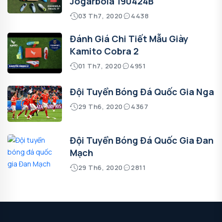
Jogarbola 190424B
03 Th7, 2020
4438
Đánh Giá Chi Tiết Mẫu Giày
Kamito Cobra 2
01 Th7, 2020
4951
Đội Tuyển Bóng Đá Quốc Gia Nga
29 Th6, 2020
4367
Đội Tuyển Bóng Đá Quốc Gia Đan
Mạch
29 Th6, 2020
2811