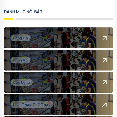
DANH MỤC NỔI BẬT
Bóng Đá
Bóng Rổ
Cầu Lông
Kiến Thức Thể Thao