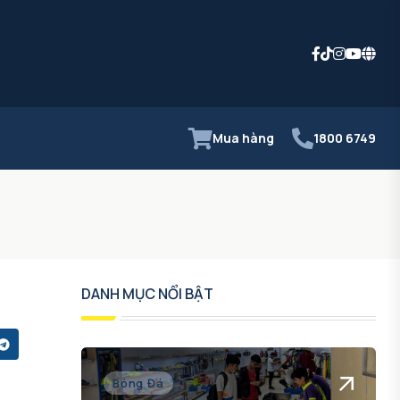
Mua hàng
1800 6749
DANH MỤC NỔI BẬT
Bóng Đá