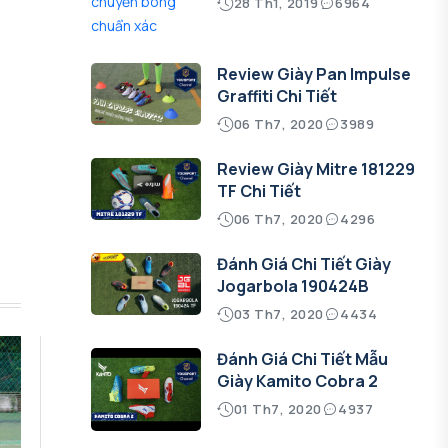
28 Th1, 2019
6964
Review Giày Pan Impulse
Graffiti Chi Tiết
06 Th7, 2020
3989
Review Giày Mitre 181229
TF Chi Tiết
06 Th7, 2020
4296
Đánh Giá Chi Tiết Giày
Jogarbola 190424B
03 Th7, 2020
4434
Đánh Giá Chi Tiết Mẫu
Giày Kamito Cobra 2
01 Th7, 2020
4937