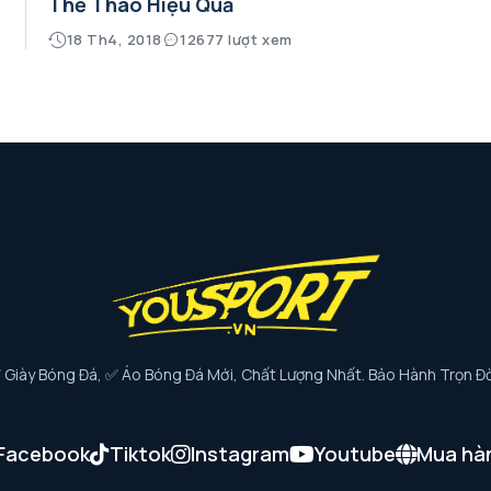
Thể Thao Hiệu Quả
18 Th4, 2018
12677 lượt xem
iày Bóng Đá, ✅ Áo Bóng Đá Mới, Chất Lượng Nhất. Bảo Hành Trọn Đờ
Facebook
Tiktok
Instagram
Youtube
Mua hà