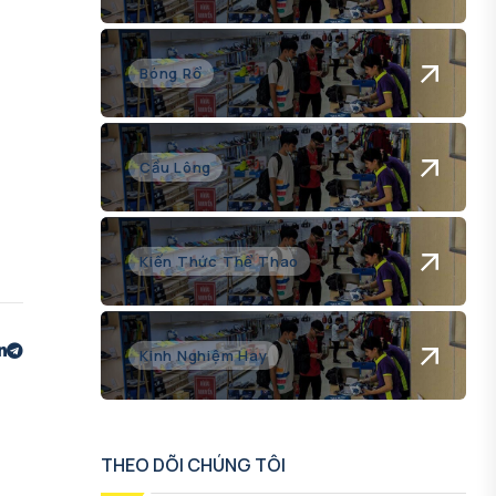
Bóng Rổ
Cầu Lông
Kiến Thức Thể Thao
Kinh Nghiệm Hay
THEO DÕI CHÚNG TÔI