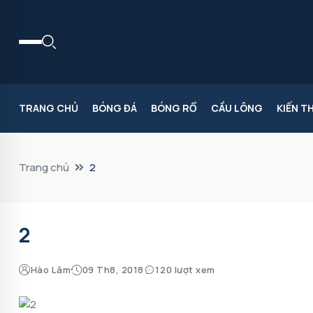
TRANG CHỦ
BÓNG ĐÁ
BÓNG RỔ
CẦU LÔNG
KIẾN T
Trang chủ
2
2
Hào Lâm
09 Th8, 2018
120 lượt xem