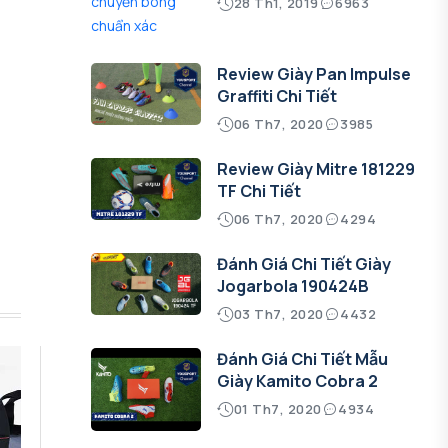
28 Th1, 2019
6963
Review Giày Pan Impulse
Graffiti Chi Tiết
06 Th7, 2020
3985
Review Giày Mitre 181229
TF Chi Tiết
06 Th7, 2020
4294
Đánh Giá Chi Tiết Giày
Jogarbola 190424B
03 Th7, 2020
4432
Đánh Giá Chi Tiết Mẫu
Giày Kamito Cobra 2
01 Th7, 2020
4934