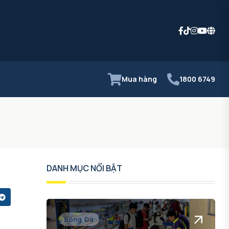
Mua hàng
1800 6749
DANH MỤC NỔI BẬT
Bóng Đá