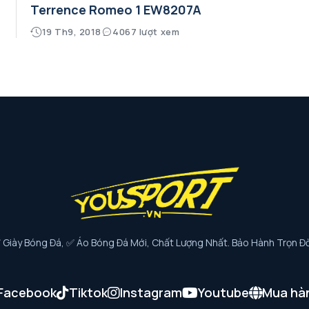
Terrence Romeo 1 EW8207A
19 Th9, 2018
4067 lượt xem
iày Bóng Đá, ✅ Áo Bóng Đá Mới, Chất Lượng Nhất. Bảo Hành Trọn Đờ
Facebook
Tiktok
Instagram
Youtube
Mua hà