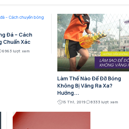
ng Đá – Cách
g Chuẩn Xác
6963 lượt xem
Làm Thế Nào Để Đỡ Bóng
Không Bị Văng Ra Xa?
Hướng...
15 Th1, 2019
8333 lượt xem