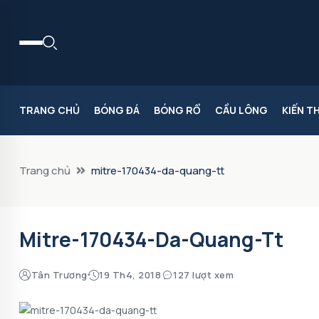
TRANG CHỦ
BÓNG ĐÁ
BÓNG RỔ
CẦU LÔNG
KIẾN T
Trang chủ
mitre-170434-da-quang-tt
Mitre-170434-Da-Quang-Tt
Tân Trương
19 Th4, 2018
127 lượt xem