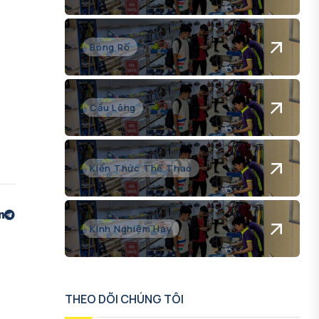
Bóng Rổ
Cầu Lông
Kiến Thức Thể Thao
Kinh Nghiệm Hay
THEO DÕI CHÚNG TÔI