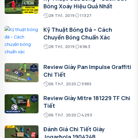
Bóng Xoáy Hiệu Quả Nhất
28 Th1, 2019
11327
Kỹ Thuật Bóng Đá – Cách
Chuyền Bóng Chuẩn Xác
28 Th1, 2019
6963
Review Giày Pan Impulse Graffiti
Chi Tiết
06 Th7, 2020
3985
Review Giày Mitre 181229 TF Chi
Tiết
06 Th7, 2020
4293
Đánh Giá Chi Tiết Giày
Jogarbola 190424B