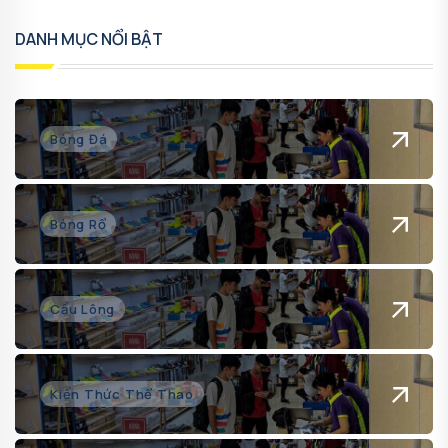
DANH MỤC NỔI BẬT
Bóng Đá
Bóng Rổ
Cầu Lông
Kiến Thức Thể Thao