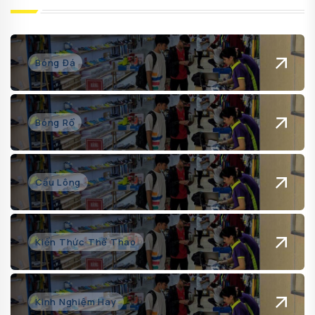
Bóng Đá
Bóng Rổ
Cầu Lông
Kiến Thức Thể Thao
Kinh Nghiệm Hay