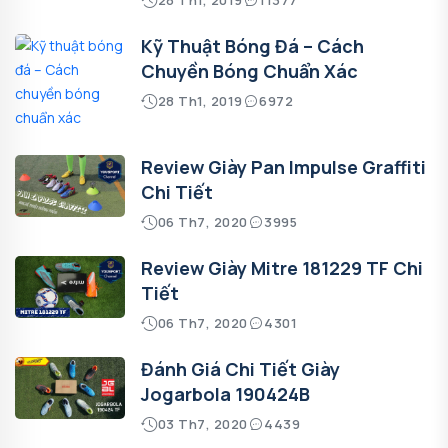
Kỹ Thuật Bóng Đá – Cách
Chuyền Bóng Chuẩn Xác
28 Th1, 2019
6972
Review Giày Pan Impulse Graffiti
Chi Tiết
06 Th7, 2020
3995
Review Giày Mitre 181229 TF Chi
Tiết
06 Th7, 2020
4301
Đánh Giá Chi Tiết Giày
Jogarbola 190424B
03 Th7, 2020
4439